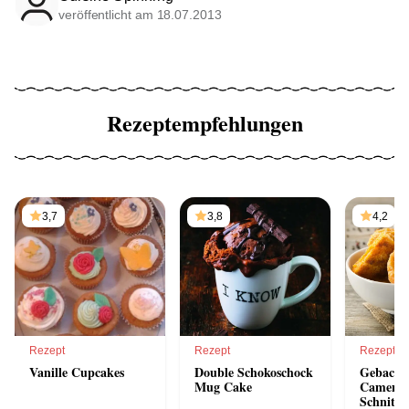
veröffentlicht am 18.07.2013
Rezeptempfehlungen
3,7
3,8
4,2
Rezept
Rezept
Rezept
Vanille Cupcakes
Double Schokoschock
Gebacke
Mug Cake
Camembe
Schnittl