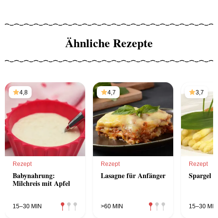
Ähnliche Rezepte
4,8
4,7
3,7
Rezept
Rezept
Rezept
Babynahrung:
Lasagne für Anfänger
Spargel m
Milchreis mit Apfel
15–30 MIN
>60 MIN
15–30 MIN