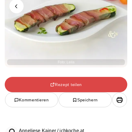
Previous
Foto: Leila
Rezept teilen
Kommentieren
Speichern
Anneliese Kainer / ichkoche.at