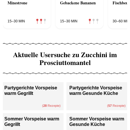
Minestrone
Gebackene Bananen
Fischbeus
15–30 MIN
15–30 MIN
30–60 MIN
Aktuelle Usersuche zu Zucchini im
Prosciuttomantel
Partygerichte Vorspeise
Partygerichte Vorspeise
warm Gegrillt
warm Gesunde Küche
(
28
Rezepte)
(
57
Rezepte)
Sommer Vorspeise warm
Sommer Vorspeise warm
Gegrillt
Gesunde Küche