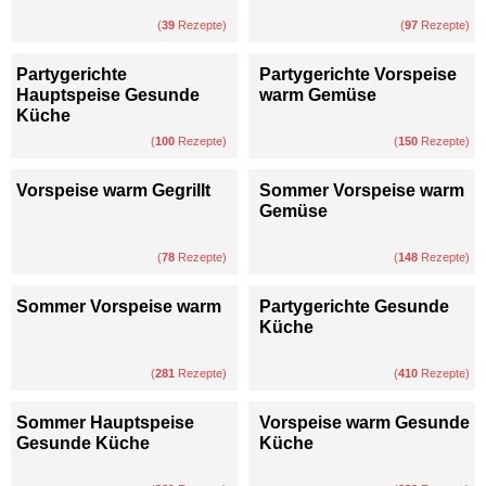
(
39
Rezepte)
(
97
Rezepte)
Partygerichte
Partygerichte Vorspeise
Hauptspeise Gesunde
warm Gemüse
Küche
(
100
Rezepte)
(
150
Rezepte)
Vorspeise warm Gegrillt
Sommer Vorspeise warm
Gemüse
(
78
Rezepte)
(
148
Rezepte)
Sommer Vorspeise warm
Partygerichte Gesunde
Küche
(
281
Rezepte)
(
410
Rezepte)
Sommer Hauptspeise
Vorspeise warm Gesunde
Gesunde Küche
Küche