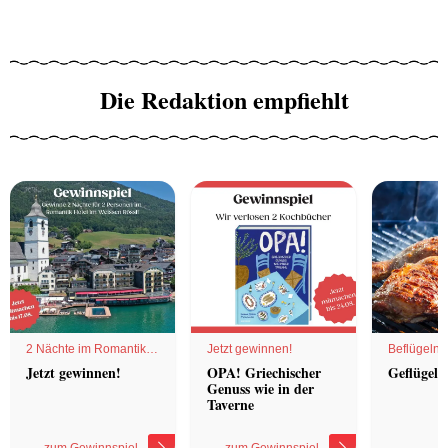
Die Redaktion empfiehlt
2 Nächte im Romantik
Jetzt gewinnen!
Beflügelnd
Hotel
Jetzt gewinnen!
OPA! Griechischer
Geflügel 
Genuss wie in der
Taverne