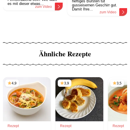
heftiges Bürsten tut
es mit dieser etwas...
gusseisernen Geschirr gut.
zum Video
Damit Ihre...
zum Video
Ähnliche Rezepte
4,9
3,9
3,5
Rezept
Rezept
Rezept