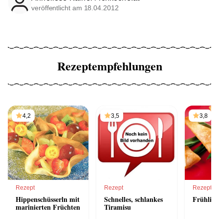
veröffentlicht am 18.04.2012
Rezeptempfehlungen
4,2
3,5
3,8
Rezept
Rezept
Rezept
Hippenschüsserln mit
Schnelles, schlankes
Frühling
marinierten Früchten
Tiramisu