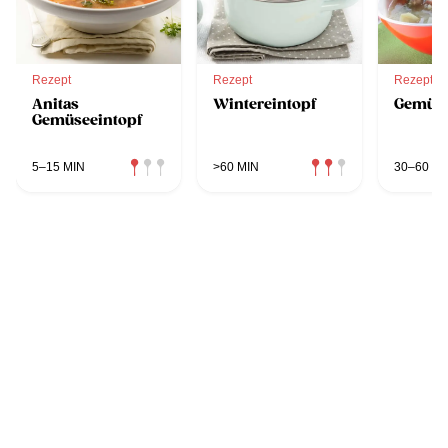
Rezept
Rezept
Rezept
Anitas
Wintereintopf
Gemüse
Gemüseeintopf
5–15 MIN
>60 MIN
30–60 MI