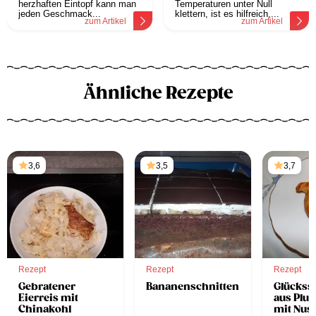
herzhaften Eintopf kann man
Temperaturen unter Null
jeden Geschmack...
klettern, ist es hilfreich,...
zum Artikel
zum Artikel
Ähnliche Rezepte
3,6
3,5
3,7
Rezept
Rezept
Rezept
Gebratener
Bananenschnitten
Glückss
Eierreis mit
aus Plun
Chinakohl
mit Nuss