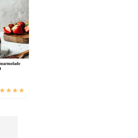
rmarmelade
t