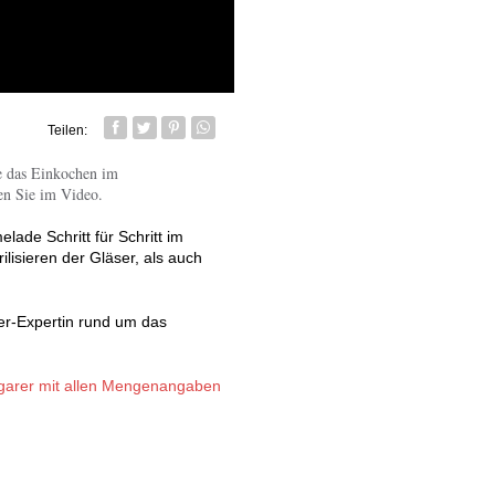
Teilen:
Facebook
Twitter
Pin it
Whatsapp senden
e das Einkochen im
en Sie im Video.
ade Schritt für Schritt im
isieren der Gläser, als auch
er-Expertin rund um das
garer mit allen Mengenangaben