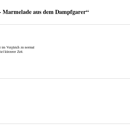
- Marmelade aus dem Dampfgarer“
e im Vergleich zu normal
el kürzerer Zeit.