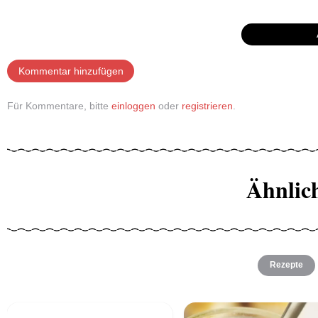
Kommentar hinzufügen
Für Kommentare, bitte
einloggen
oder
registrieren
.
Ähnlic
Rezepte