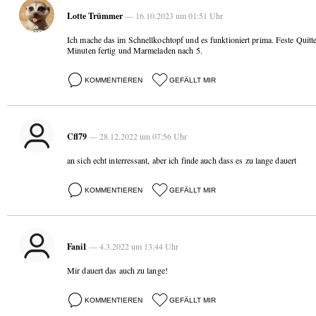
Lotte Trümmer
— 16.10.2023 um 01:51 Uhr
Ich mache das im Schnellkochtopf und es funktioniert prima. Feste Quitt
Minuten fertig und Marmeladen nach 5.
KOMMENTIEREN
GEFÄLLT MIR
Cfl79
— 28.12.2022 um 07:56 Uhr
an sich echt interressant, aber ich finde auch dass es zu lange dauert
KOMMENTIEREN
GEFÄLLT MIR
Fani1
— 4.3.2022 um 13:44 Uhr
Mir dauert das auch zu lange!
KOMMENTIEREN
GEFÄLLT MIR