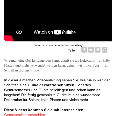
Video: ichkoche.at (europäisches Werk)
Teilen:
Facebook
Twitter
Pin it
Whatsa
Gurke
Wie man eine
schneiden kann, damit sie als Dekoration für kalte
Platten und mehr verwendet werden kann, zeigen wir Ihnen Schritt für
Schritt in diesem Video.
In dieser einfachen Videoanleitung sehen Sie, wie Sie in wenigen
Schritten eine
Gurke dekorativ schnitzen
. Scharfes
Gemüsemesser und Gurke bereitlegen und schon kann es
losgehen! Die fertig geschnitzte Gurke ist eine wunderbare
Dekoration für Salate, kalte Platten und vieles mehr.
Diese Videos könnten Sie auch interessieren:
Gemüsesticks schneiden