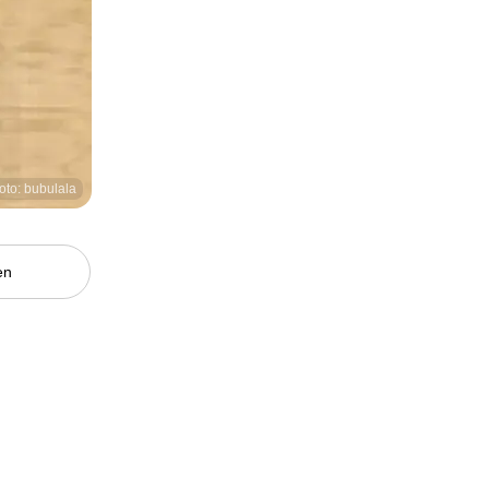
oto: bubulala
en