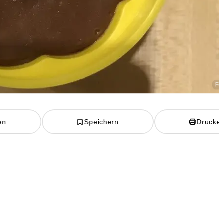
F
en
Speichern
Druck