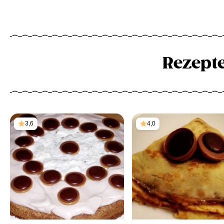
Rezept
3,6
4,0