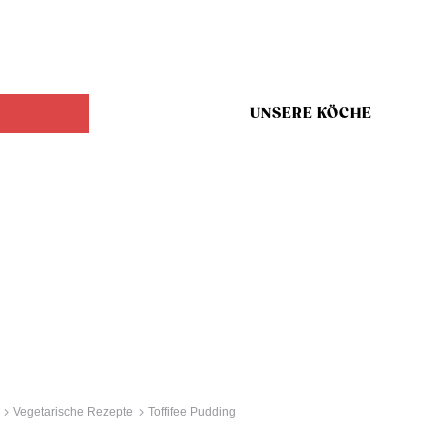
UNSERE KÖCHE
Vegetarische Rezepte
Toffifee Pudding