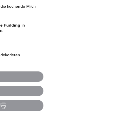
n die kochende Milch
fee Pudding
in
n.
 dekorieren.