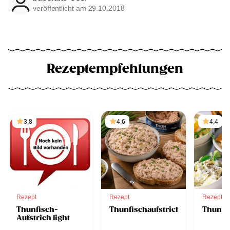
veröffentlicht am 29.10.2018
Rezeptempfehlungen
3,8
4,6
4,4
Rezept
Rezept
Rezept
Thunfisch-
Thunfischaufstrich
Thunfi
Aufstrich light