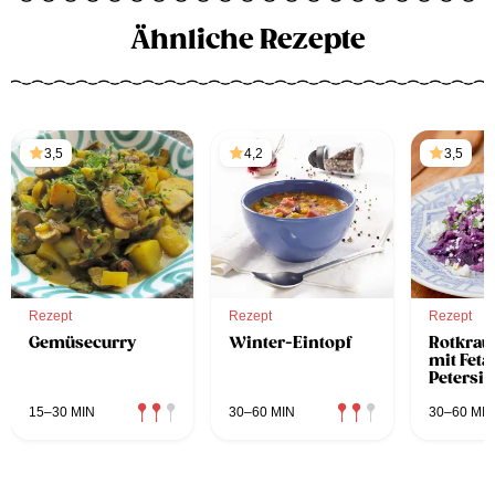
Ähnliche Rezepte
3,5
4,2
3,5
Rezept
Rezept
Rezept
Gemüsecurry
Winter-Eintopf
Rotkrau
mit Feta
Petersil
15–30 MIN
30–60 MIN
30–60 MIN