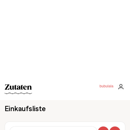
Zutaten
bubulala