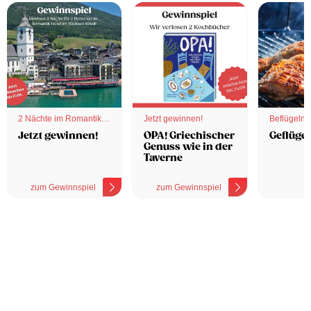
2 Nächte im Romantik
Jetzt gewinnen!
Beflügelnd
Hotel
Jetzt gewinnen!
OPA! Griechischer
Geflügel
Genuss wie in der
Taverne
zum Gewinnspiel
zum Gewinnspiel
z