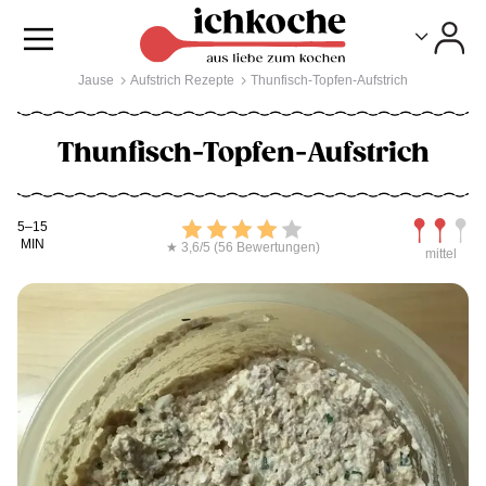
Toggle
Toggle
Jause
Aufstrich Rezepte
Thunfisch-Topfen-Aufstrich
Thunfisch-Topfen-Aufstrich
Kochdauer
Bewerten
Schwierig
5–15
MIN
★ 3,6/5 (56 Bewertungen)
mittel