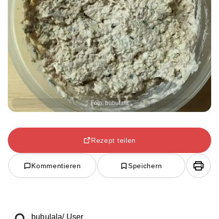
Foto: bubulala
Rezept teilen
Kommentieren
Speichern
bubulala/ User