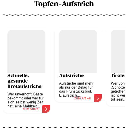
Topfen-Aufstrich
Schnelle,
Aufstriche
Tiroler
gesunde
Aufstriche sind mehr
Wer von e
Brotaufstriche
als nur der Belag für
„Schotten
das Frühstücksbrot.
getroffen 
Wer unverhofft Gäste
Eiaufstrich,...
nicht verl
bekommt oder wer für
zum Artikel
tot sein....
sich selbst wenig Zeit
z
hat, eine Mahlzeit...
zum Artikel