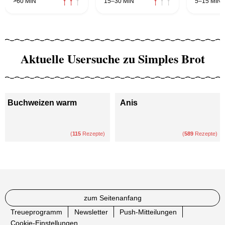
>60 MIN
15–30 MIN
5–15 MIN
Aktuelle Usersuche zu Simples Brot
Buchweizen warm
Anis
(
115
Rezepte)
(
589
Rezepte)
zum Seitenanfang
Treueprogramm
Newsletter
Push-Mitteilungen
Cookie-Einstellungen