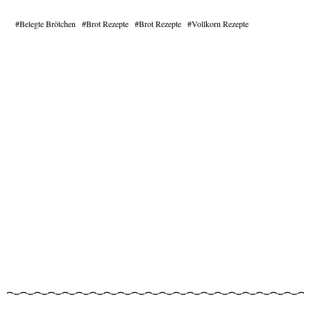
Belegte Brötchen
Brot Rezepte
Brot Rezepte
Vollkorn Rezepte