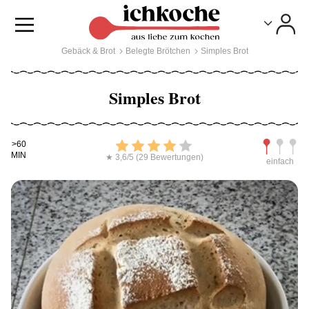
Toggle
Toggle
Gebäck & Brot
Belegte Brötchen
Simples Brot
Simples Brot
Kochdauer
Bewerten
Schwierig
>60
MIN
★ 3,6/5 (29 Bewertungen)
einfach