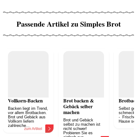
Passende Artikel zu Simples Brot
Vollkorn-Backen
Brot backen &
Brotback
Gebäck selber
Backen liegt im Trend,
Selbst ge
machen
vor allem Brotbacken.
schmeckt
Brot und Gebäck aus
- Frisches
Brot und Gebäck
Vollkorn liefern
Hause sel
selbst zu machen ist
z
zahlreiche...
nicht schwer!
zum Artikel
Probieren Sie es