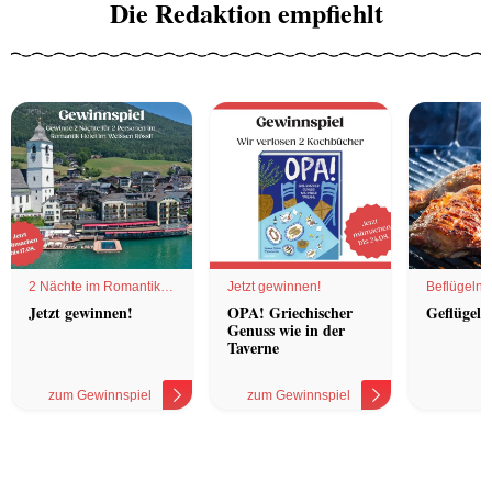
Die Redaktion empfiehlt
2 Nächte im Romantik
Jetzt gewinnen!
Beflügelnd
Hotel
Jetzt gewinnen!
OPA! Griechischer
Geflügel 
Genuss wie in der
Taverne
zum Gewinnspiel
zum Gewinnspiel
z