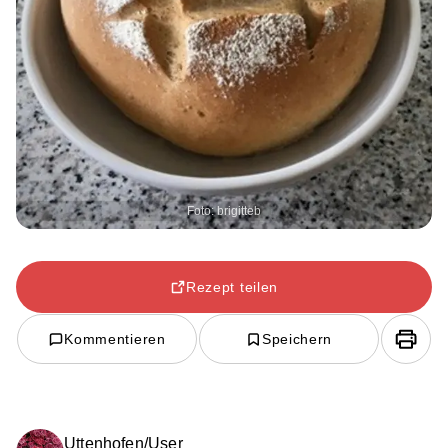
Foto: brigitteb
Rezept teilen
Kommentieren
Speichern
Uttenhofen/User