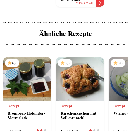
einfach aus.
zum Artikel
Ähnliche Rezepte
4,2
3,3
3,6
Rezept
Rezept
Rezept
Brombeer-Holunder-
Kirschenkuchen mit
Wiener G
Marmelade
Vollkornmehl