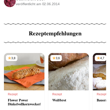
veröffentlicht am 02.06.2014
Rezeptempfehlungen
3,8
3,6
4,7
Rezept
Rezept
Rezept
Flower Power
Weißbrot
Bauernb
Dinkelvollkornweckerl