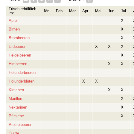
Frisch erhältlich
Jän
Feb
Mär
Apr
Mai
Jun
Jul
im:
Apfel
X
Birnen
X
Brombeeren
X
Erdbeeren
X
X
X
Heidelbeeren
X
Himbeeren
X
X
Holunderbeeren
Holunderblüten
X
X
Kirschen
X
X
Marillen
X
Nektarinen
X
Pfirsiche
X
Preiselbeeren
Quitte