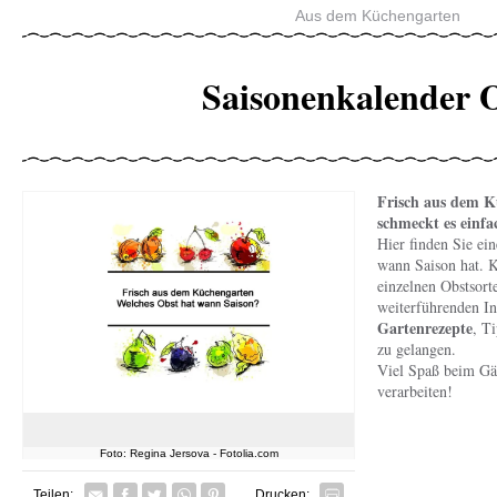
Aus dem Küchengarten
Saisonenkalender 
Frisch aus dem K
schmeckt es einf
Hier finden Sie ei
wann Saison hat. K
einzelnen Obstsort
weiterführenden In
Gartenrezepte
, T
zu gelangen.
Viel Spaß beim Gä
verarbeiten!
Foto: Regina Jersova - Fotolia.com
Facebook
Twitter
Whatsapp senden
Pin it
Teilen:
Drucken: