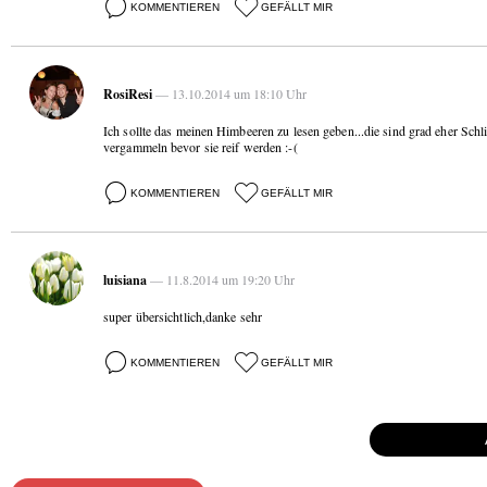
KOMMENTIEREN
GEFÄLLT MIR
RosiResi
— 13.10.2014 um 18:10 Uhr
Ich sollte das meinen Himbeeren zu lesen geben...die sind grad eher Sc
vergammeln bevor sie reif werden :-(
KOMMENTIEREN
GEFÄLLT MIR
luisiana
— 11.8.2014 um 19:20 Uhr
super übersichtlich,danke sehr
KOMMENTIEREN
GEFÄLLT MIR