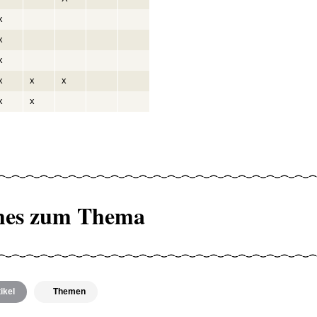
x
x
x
x
x
x
x
x
hes zum Thema
ikel
Themen