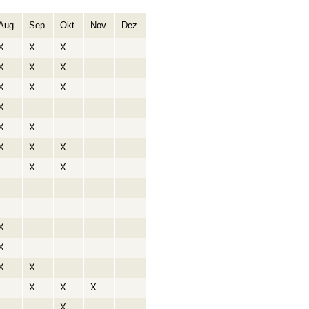
Aug
Sep
Okt
Nov
Dez
X
X
X
X
X
X
X
X
X
X
X
X
X
X
X
X
X
X
X
X
X
X
X
X
X