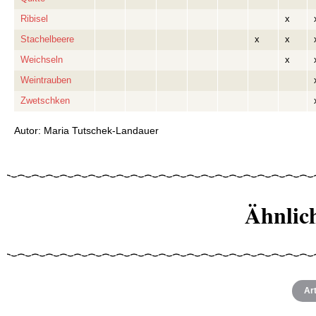
Ribisel
x
Stachelbeere
x
x
Weichseln
x
Weintrauben
Zwetschken
Autor: Maria Tutschek-Landauer
Ähnlic
Art