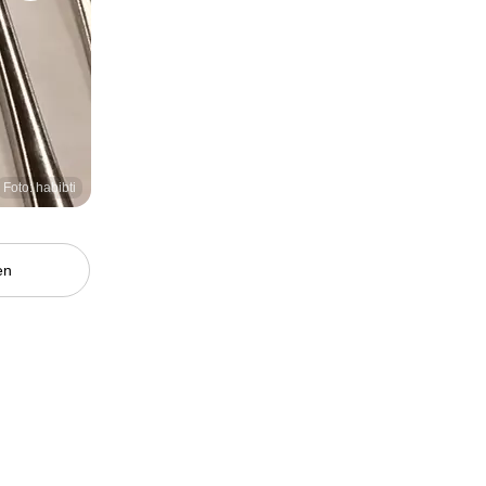
Foto: habibti
en