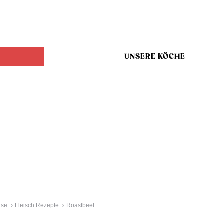
UNSERE KÖCHE
use
Fleisch Rezepte
Roastbeef