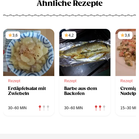
Ähnliche Rezepte
3,6
4,2
3,6
Rezept
Rezept
Rezept
Erdäpfelsalat mit
Barbe aus dem
Cremig
Zwiebeln
Backofen
Nudelpf
30–60 MIN
30–60 MIN
15–30 MIN