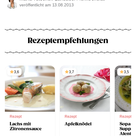
veröffentlicht am 13.08.2013
Rezeptempfehlungen
3,6
3,7
3,5
Rezept
Rezept
Rezept
Lachs mit
Apfelknödel
Sopa a 
Zitronensauce
Suppe 
Alentej