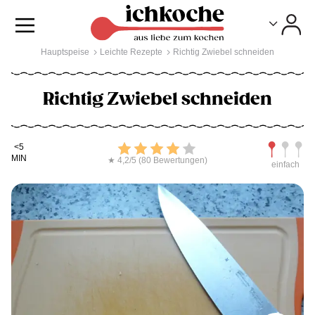
Toggle
Toggle
Hauptspeise
Leichte Rezepte
Richtig Zwiebel schneiden
Richtig Zwiebel schneiden
Kochdauer
Bewerten
Schwierig
<5
MIN
★ 4,2/5 (80 Bewertungen)
einfach