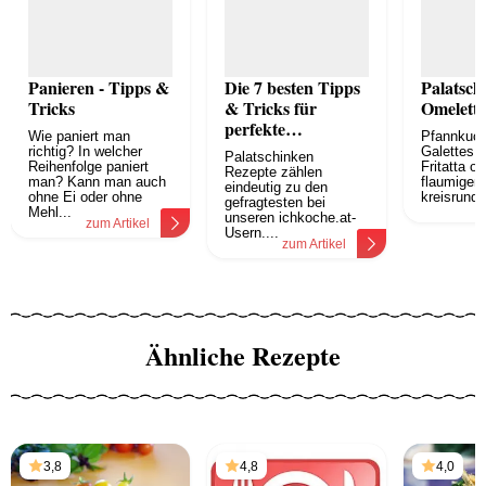
Panieren - Tipps &
Die 7 besten Tipps
Palatsch
Tricks
& Tricks für
Omelett
perfekte
Wie paniert man
Pfannkuch
Palatschinken
richtig? In welcher
Galettes, T
Palatschinken
Reihenfolge paniert
Fritatta od
Rezepte zählen
man? Kann man auch
flaumigen
eindeutig zu den
ohne Ei oder ohne
kreisrunde
gefragtesten bei
z
Mehl...
unseren ichkoche.at-
zum Artikel
Usern....
zum Artikel
Ähnliche Rezepte
3,8
4,8
4,0