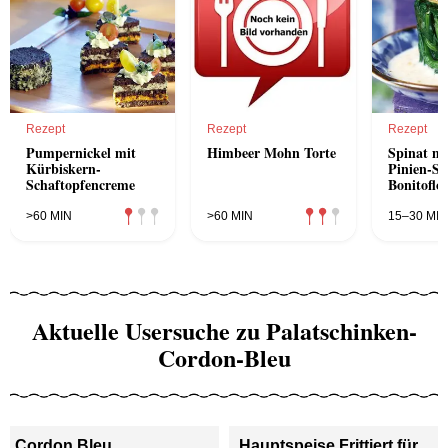
Rezept
Rezept
Rezept
Pumpernickel mit
Himbeer Mohn Torte
Spinat mi
Kürbiskern-
Pinien-S
Schaftopfencreme
Bonitoflo
>60 MIN
>60 MIN
15–30 MIN
Aktuelle Usersuche zu Palatschinken-
Cordon-Bleu
Cordon Bleu
Hauptspeise Frittiert für