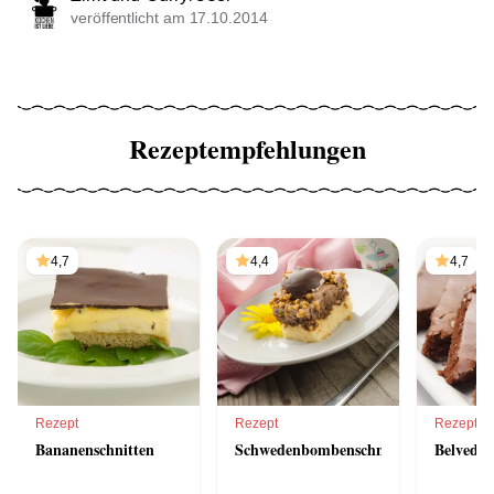
veröffentlicht am 17.10.2014
Rezeptempfehlungen
4,7
4,4
4,7
Rezept
Rezept
Rezept
Bananenschnitten
Schwedenbombenschnitten
Belveder