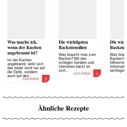
Was mache ich,
Die wichtigsten
Die wich
wenn der Kuchen
Backutensilien
Backzut
angebrannt ist?
Was braucht man zum
Was brau
Backen? Mit den
Backen? E
Ist der Kuchen
richtigen Geräten und
hilfreiche
angebrannt, wirkt sich
Utensilien bäckt es
Informati
das leider nicht nur auf
sich...
wichtigst
die Optik, sondern
zum Artikel
z
auch auf den...
zum Artikel
Ähnliche Rezepte