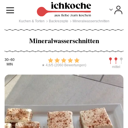
Toggle
Toggle
Kuchen & Torten
Backrezepte
Mineralwasserschnitten
Mineralwasserschnitten
Kochdauer
Bewerten
Schwierig
30–60
MIN
★ 4,6/5 (2060 Bewertungen)
mittel