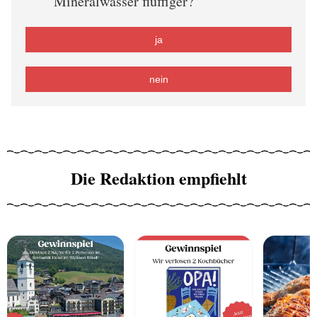
Mineralwasser fluffiger?
ja
nein
Die Redaktion empfiehlt