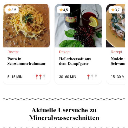
3,5
4,5
3,7
Rezept
Rezept
Rezept
Pasta in
Hollerbeersaft aus
Nudeln in
Schwammerlrahmsauce
dem Dampfgarer
Schwamme
5–15 MIN
30–60 MIN
15–30 MIN
Aktuelle Usersuche zu
Mineralwasserschnitten