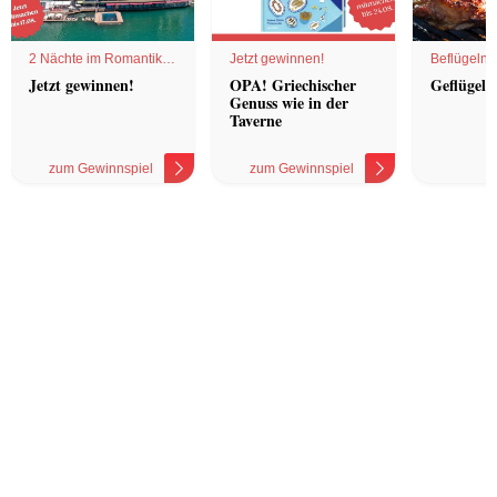
2 Nächte im Romantik
Jetzt gewinnen!
Beflügelnd
Hotel
Jetzt gewinnen!
OPA! Griechischer
Geflügel 
Genuss wie in der
Taverne
zum Gewinnspiel
zum Gewinnspiel
z