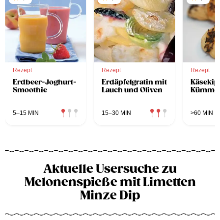
Rezept
Rezept
Rezept
Erdbeer-Joghurt-
Erdäpfelgratin mit
Käsekipf
Smoothie
Lauch und Oliven
Kümme
5–15 MIN
15–30 MIN
>60 MIN
Aktuelle Usersuche zu
Melonenspieße mit Limetten
Minze Dip