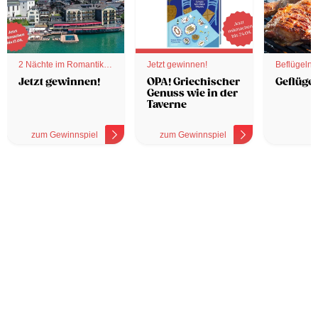
2 Nächte im Romantik
Jetzt gewinnen!
Beflügelnd
Hotel
Jetzt gewinnen!
OPA! Griechischer
Geflügel
Genuss wie in der
Taverne
zum Gewinnspiel
zum Gewinnspiel
z