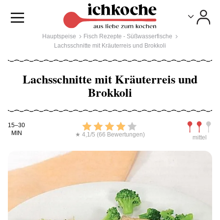
Toggle
Toggle
Hauptspeise
Fisch Rezepte - Süßwasserfische
Lachsschnitte mit Kräuterreis und Brokkoli
Lachsschnitte mit Kräuterreis und
Brokkoli
Kochdauer
Bewerten
Schwierig
15–30
MIN
★ 4,1/5 (66 Bewertungen)
mittel