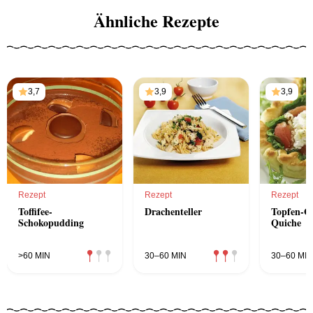
Ähnliche Rezepte
3,7
3,9
3,9
Rezept
Rezept
Rezept
Toffifee-
Drachenteller
Topfen-G
Schokopudding
Quiche
>60 MIN
30–60 MIN
30–60 MIN