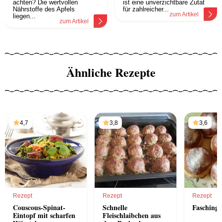
achten? Die wertvollen
ist eine unverzichtbare Zutat
Nährstoffe des Apfels
für zahlreicher...
zum Artikel
liegen...
zum Artikel
Ähnliche Rezepte
4,7
3,8
3,6
Rezept
Rezept
Rezept
Couscous-Spinat-
Schnelle
Faschings
Eintopf mit scharfen
Fleischlaibchen aus