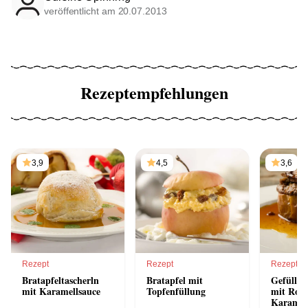
veröffentlicht am 20.07.2013
Rezeptempfehlungen
3,9
4,5
3,6
Rezept
Rezept
Rezept
Bratapfeltascherln
Bratapfel mit
Gefüllte
mit Karamellsauce
Topfenfüllung
mit Ros
Karamel