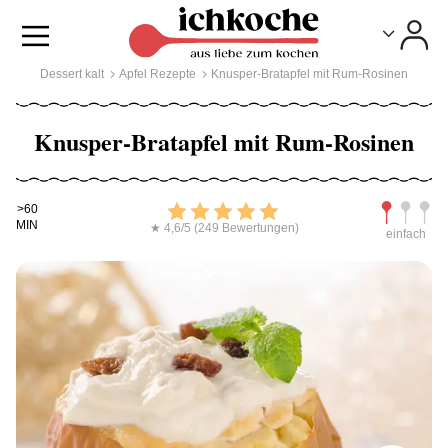
Toggle
Toggle
Dessert kalt
Apfel Rezepte
Knusper-Bratapfel mit Rum-Rosinen
Knusper-Bratapfel mit Rum-Rosinen
Kochdauer
Bewerten
Schwierig
>60
MIN
★ 4,6/5 (249 Bewertungen)
einfach