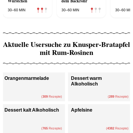
Würstchen
dem Backrohr
30–60 MIN
30–60 MIN
30–60 MIN
Aktuelle Usersuche zu Knusper-Bratapfel
mit Rum-Rosinen
Orangenmarmelade
Dessert warm
Alkoholisch
(
309
Rezepte)
(
289
Rezepte)
Dessert kalt Alkoholisch
Apfelsine
(
765
Rezepte)
(
4382
Rezepte)