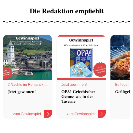
Die Redaktion empfiehlt
2 Nächte im Romantik
Jetzt gewinnen!
Beflügelnd
Hotel
Jetzt gewinnen!
OPA! Griechischer
Geflügel 
Genuss wie in der
Taverne
zum Gewinnspiel
zum Gewinnspiel
z