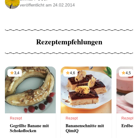
veröffentlicht am 24.02.2014
Rezeptempfehlungen
3,4
4,6
4,5
Rezept
Rezept
Rezept
Gegrillte Banane mit
Bananenschnitte mit
Erdbeert
Schokoflocken
QimiQ