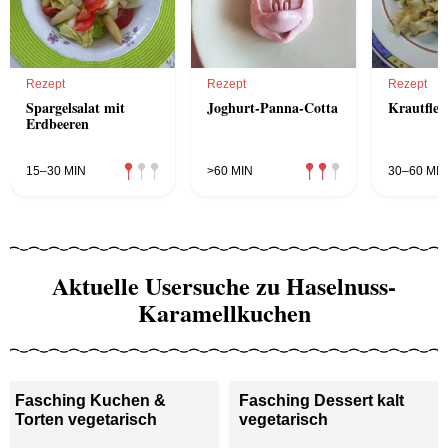
Rezept
Rezept
Rezept
Spargelsalat mit
Joghurt-Panna-Cotta
Krautflec
Erdbeeren
15–30 MIN
>60 MIN
30–60 MIN
Aktuelle Usersuche zu Haselnuss-
Karamellkuchen
Fasching Kuchen &
Fasching Dessert kalt
Torten vegetarisch
vegetarisch