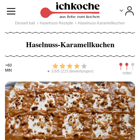
Toggle
Toggle
Dessert kalt
Haselnuss Rezepte
Haselnuss-Karamellkuchen
Haselnuss-Karamellkuchen
Kochdauer
Bewerten
Schwierig
>60
MIN
★ 3,6/5 (215 Bewertungen)
mittel