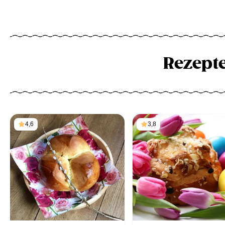
Rezept
4,6
3,8