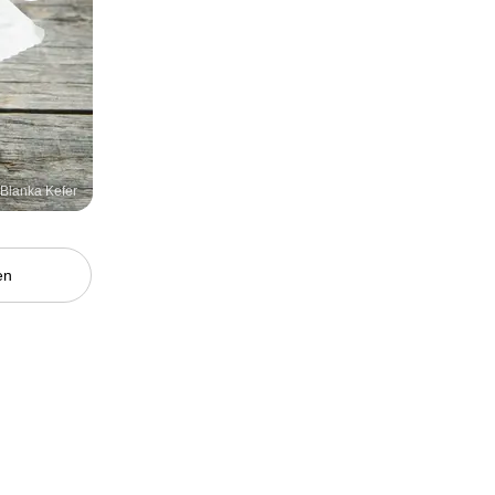
/ Blanka Kefer
en