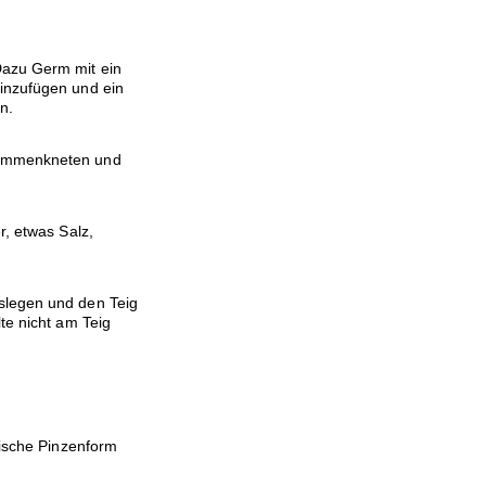
Dazu Germ mit ein
hinzufügen und ein
n.
sammenkneten und
r, etwas Salz,
slegen und den Teig
te nicht am Teig
pische Pinzenform