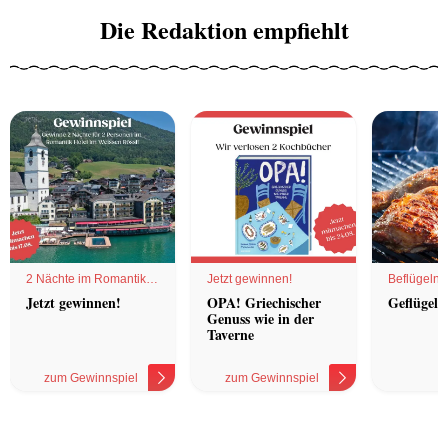
Die Redaktion empfiehlt
2 Nächte im Romantik
Jetzt gewinnen!
Beflügelnd
Hotel
Jetzt gewinnen!
OPA! Griechischer
Geflügel 
Genuss wie in der
Taverne
zum Gewinnspiel
zum Gewinnspiel
z