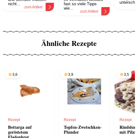
unterschie
nicht...
fast so viele Tipps
z
zum Artikel
wie...
zum Artikel
Ähnliche Rezepte
3,6
3,9
3,5
Rezept
Rezept
Rezept
Bottarga auf
Topfen-Zwetschken-
Rindslun
geröstetem
Plunder
mit Pilzs
Fladenbrot