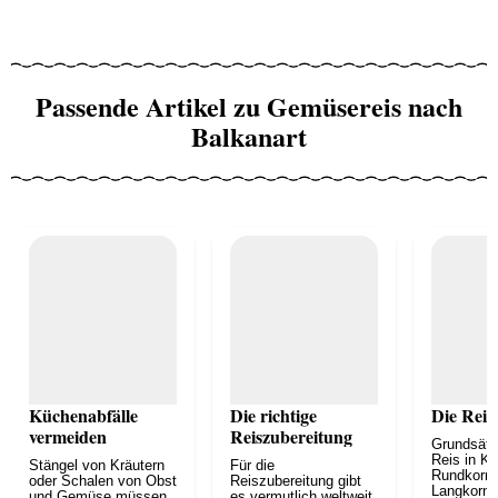
Passende Artikel zu Gemüsereis nach
Balkanart
Küchenabfälle
Die richtige
Die Reis
vermeiden
Reiszubereitung
Grundsätzl
Reis in Ku
Stängel von Kräutern
Für die
Rundkornr
oder Schalen von Obst
Reiszubereitung gibt
Langkornr
und Gemüse müssen
es vermutlich weltweit