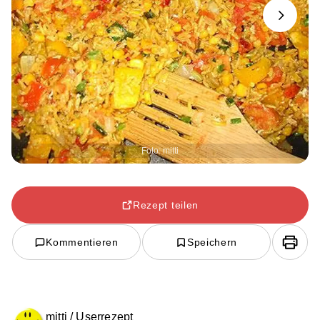
Next
Foto: mitti
Rezept teilen
Kommentieren
Speichern
mitti / Userrezept