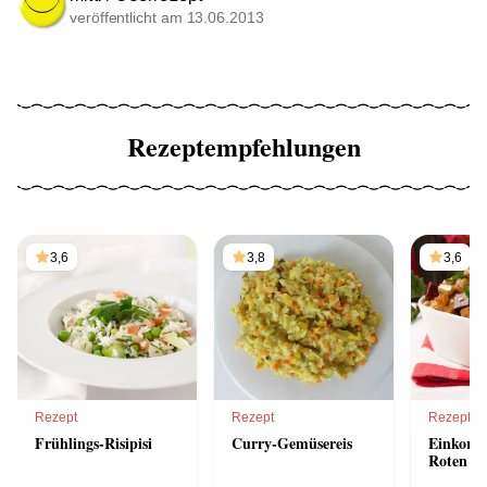
veröffentlicht am 13.06.2013
Rezeptempfehlungen
3,6
3,8
3,6
Rezept
Rezept
Rezept
Frühlings-Risipisi
Curry-Gemüsereis
Einkornr
Roten R