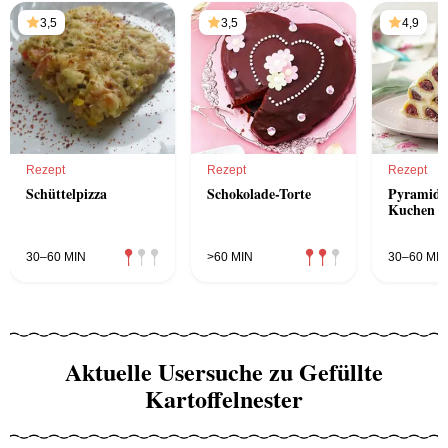
3,5
3,5
4,9
Rezept
Rezept
Rezept
Schüttelpizza
Schokolade-Torte
Pyramide
Kuchen
30–60 MIN
>60 MIN
30–60 MIN
Aktuelle Usersuche zu Gefüllte
Kartoffelnester