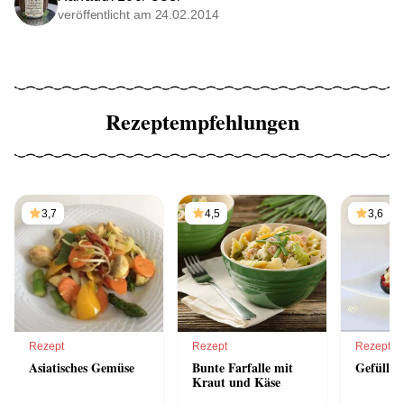
veröffentlicht am 24.02.2014
Rezeptempfehlungen
3,7
4,5
3,6
Rezept
Rezept
Rezept
Asiatisches Gemüse
Bunte Farfalle mit
Gefüllte
Kraut und Käse