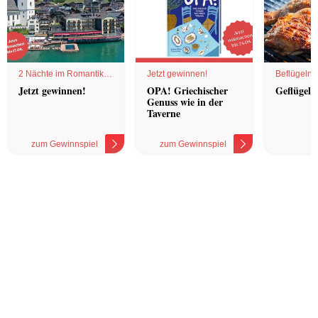
2 Nächte im Romantik
Jetzt gewinnen!
Beflügelnd
Hotel
Jetzt gewinnen!
OPA! Griechischer
Geflügel 
Genuss wie in der
Taverne
zum Gewinnspiel
zum Gewinnspiel
z