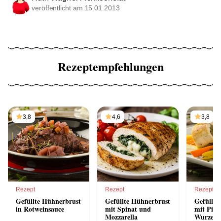
veröffentlicht am 15.01.2013
Rezeptempfehlungen
3,8
4,6
3,8
Rezept
Rezept
Rezept
Gefüllte Hühnerbrust
Gefüllte Hühnerbrust
Gefüllte
in Rotweinsauce
mit Spinat und
mit Pilz
Mozzarella
Wurzelg