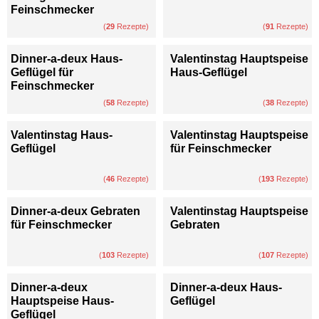
Feinschmecker
(
29
Rezepte)
(
91
Rezepte)
Dinner-a-deux Haus-
Valentinstag Hauptspeise
Geflügel für
Haus-Geflügel
Feinschmecker
(
58
Rezepte)
(
38
Rezepte)
Valentinstag Haus-
Valentinstag Hauptspeise
Geflügel
für Feinschmecker
(
46
Rezepte)
(
193
Rezepte)
Dinner-a-deux Gebraten
Valentinstag Hauptspeise
für Feinschmecker
Gebraten
(
103
Rezepte)
(
107
Rezepte)
Dinner-a-deux
Dinner-a-deux Haus-
Hauptspeise Haus-
Geflügel
Geflügel