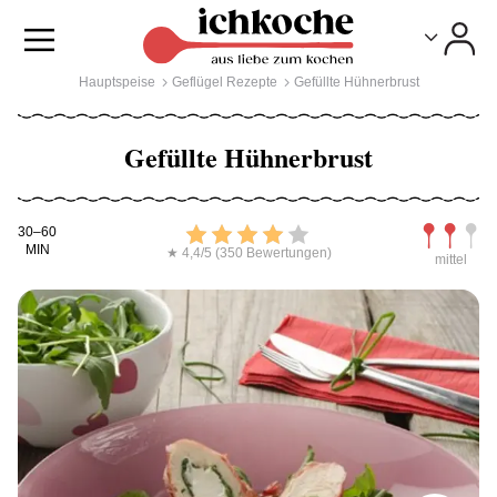
Toggle
Toggle
Hauptspeise
Geflügel Rezepte
Gefüllte Hühnerbrust
Gefüllte Hühnerbrust
Kochdauer
Bewerten
Schwierig
30–60
MIN
★ 4,4/5 (350 Bewertungen)
mittel