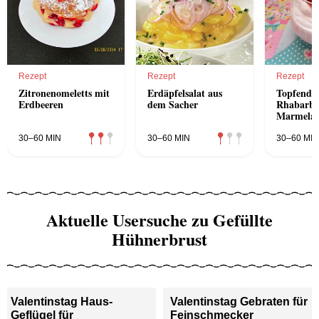
Rezept
Rezept
Rezept
Zitronenomeletts mit
Erdäpfelsalat aus
Topfendes
Erdbeeren
dem Sacher
Rhabarbe
Marmela
30–60 MIN
30–60 MIN
30–60 MIN
Aktuelle Usersuche zu Gefüllte
Hühnerbrust
Valentinstag Haus-
Valentinstag Gebraten für
Geflügel für
Feinschmecker