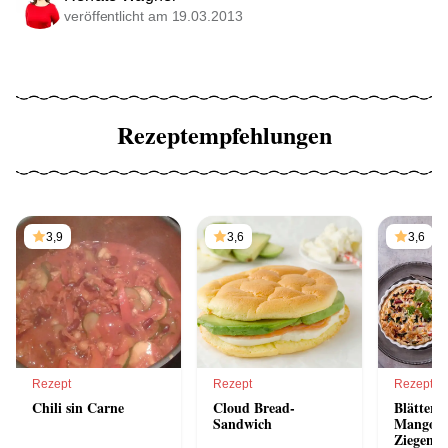
veröffentlicht am 19.03.2013
Rezeptempfehlungen
3,9
3,6
3,6
Rezept
Rezept
Rezept
Chili sin Carne
Cloud Bread-
Blättert
Sandwich
Mangold
Ziegenkä