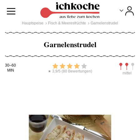
Toggle
Toggle
Hauptspeise
Fisch & Meeresfrüchte
Garnelenstrudel
Garnelenstrudel
Kochdauer
Bewerten
Schwierig
30–60
MIN
★ 3,9/5 (80 Bewertungen)
mittel