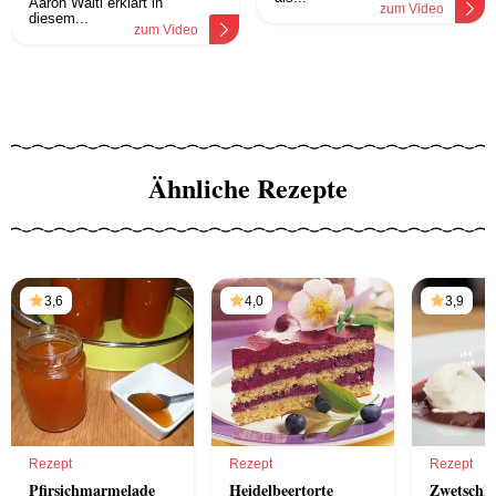
Aaron Waltl erklärt in
zum Video
diesem...
zum Video
Ähnliche Rezepte
3,6
4,0
3,9
Rezept
Rezept
Rezept
Pfirsichmarmelade
Heidelbeertorte
Zwetschk