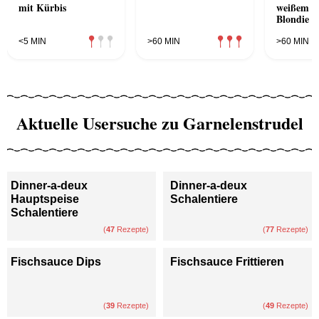
mit Kürbis
weißem S
Blondie
<5 MIN
>60 MIN
>60 MIN
Aktuelle Usersuche zu Garnelenstrudel
Dinner-a-deux
Dinner-a-deux
Hauptspeise
Schalentiere
Schalentiere
(
47
Rezepte)
(
77
Rezepte)
Fischsauce Dips
Fischsauce Frittieren
(
39
Rezepte)
(
49
Rezepte)