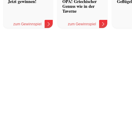
Jetzt gewinnen!
OPA! Griechischer
Geflügel 
Genuss wie in der
Taverne
zum Gewinnspiel
zum Gewinnspiel
z