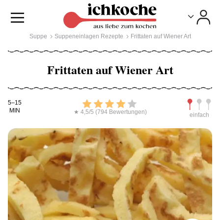
Toggle
Toggle
Suppe
Suppeneinlagen Rezepte
Frittaten auf Wiener Art
Frittaten auf Wiener Art
Kochdauer
Bewerten
Schwierig
5–15
MIN
★ 4,5/5 (794 Bewertungen)
einfach