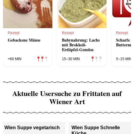
Rezept
Rezept
Rezept
Gebackene Mäuse
Babynahrung: Lachs
Scharfe E
mit Brokkoli-
Buttermil
Erdäpfel-Gemüse
>60 MIN
15–30 MIN
5–15 MIN
Aktuelle Usersuche zu Frittaten auf
Wiener Art
Wien Suppe vegetarisch
Wien Suppe Schnelle
Küche