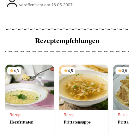
veröffentlicht am 18.05.2007
Rezeptempfehlungen
4,3
4,5
3,9
Rezept
Rezept
Rezept
Herzfrittaten
Frittatensuppe
Frittaten