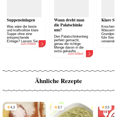
Suppeneinlagen
Wann dreht man
Klare S
die Palatschinke
Was wäre die beste
Knochens
um?
und kraftvollste klare
Wässern S
Suppe ohne eine
Grundprod
Den Palatschinkenteig
entsprechende
führ Ihre 
perfekt gemacht,
Einlage? Lassen Sie...
verwenden 
genau die richtige
zum Artikel
z
Menge davon in die
extra gekaufte...
zum Artikel
Ähnliche Rezepte
4,3
3,7
3,5