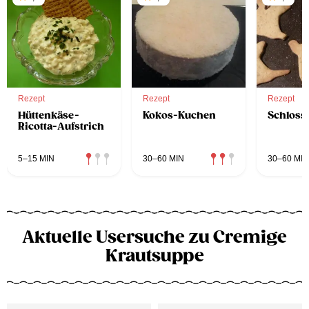
Rezept
Rezept
Rezept
Hüttenkäse-
Kokos-Kuchen
Schloss
Ricotta-Aufstrich
5–15 MIN
30–60 MIN
30–60 MIN
Aktuelle Usersuche zu Cremige
Krautsuppe