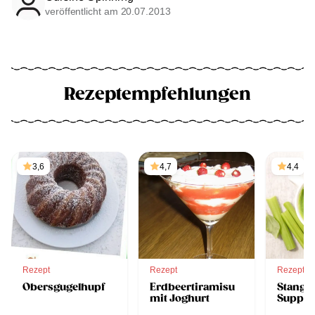
veröffentlicht am 20.07.2013
Rezeptempfehlungen
3,6
4,7
4,4
Rezept
Rezept
Rezept
Obersgugelhupf
Erdbeertiramisu
Stangen
mit Joghurt
Suppe