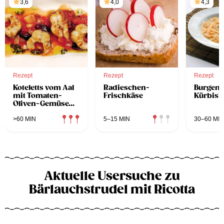
3,6
4,0
4,3
Rezept
Rezept
Rezept
Koteletts vom Aal
Radieschen-
Burgenl
mit Tomaten-
Frischkäse
Kürbisk
Oliven-Gemüse
mit Basilikumöl
>60 MIN
5–15 MIN
30–60 MIN
Aktuelle Usersuche zu
Bärlauchstrudel mit Ricotta