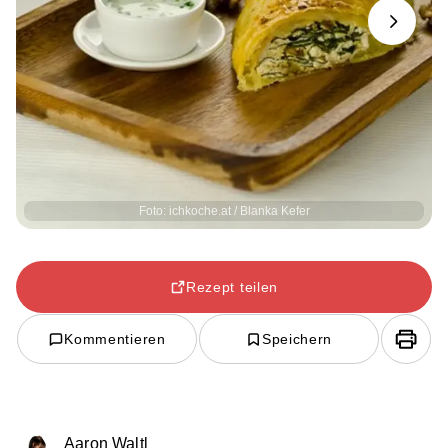
Next
Foto: ichkoche.at / Blanka Kefer
Rezept teilen
Kommentieren
Speichern
Aaron Waltl