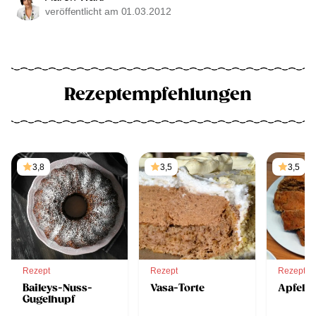
veröffentlicht am 01.03.2012
Rezeptempfehlungen
3,8
3,5
3,5
Rezept
Rezept
Rezept
Baileys-Nuss-
Vasa-Torte
Apfel-
Gugelhupf