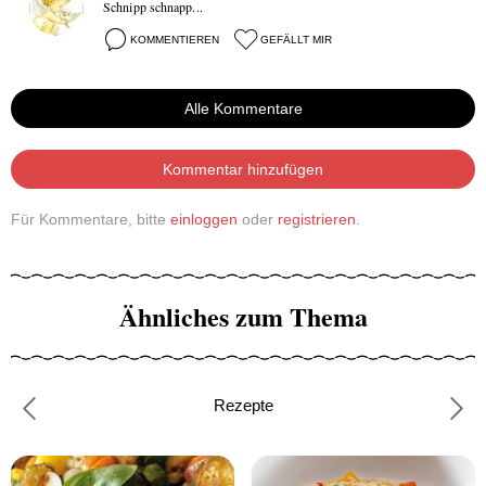
Schnipp schnapp...
KOMMENTIEREN
GEFÄLLT MIR
Alle Kommentare
Kommentar hinzufügen
Für Kommentare, bitte
einloggen
oder
registrieren
.
Ähnliches zum Thema
Rezepte
Previous
Nex