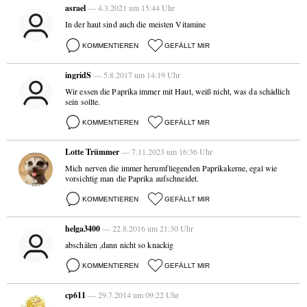
asrael
— 4.3.2021 um 15:44 Uhr
In der haut sind auch die meisten Vitamine
KOMMENTIEREN
GEFÄLLT MIR
ingridS
— 5.8.2017 um 14:19 Uhr
Wir essen die Paprika immer mit Haut, weiß nicht, was da schädlich
sein sollte.
KOMMENTIEREN
GEFÄLLT MIR
Lotte Trümmer
— 7.11.2023 um 16:36 Uhr
Mich nerven die immer herumfliegenden Paprikakerne, egal wie
vorsichtig man die Paprika aufschneidet.
KOMMENTIEREN
GEFÄLLT MIR
helga3400
— 22.8.2016 um 21:30 Uhr
abschälen ,dann nicht so knackig
KOMMENTIEREN
GEFÄLLT MIR
cp611
— 29.7.2014 um 09:22 Uhr