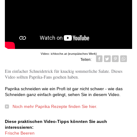
Video: ichkoche.at (europäisches Werk)
Teilen:
Facebook
Twitter
Pin it
Whatsa
Ein einfacher Schneidetrick für knackig sommerliche Salate. Dieses
Video sollten Paprika-Fans gesehen haben.
Paprika schneiden wie ein Profi ist gar nicht schwer - wie das
Schneiden ganz einfach gelingt, sehen Sie in diesem Video.
Noch mehr Paprika Rezepte finden Sie hier.
Diese praktischen Video-Tipps könnten Sie auch
interessieren:
Frische Beeren