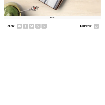
Foto:
Facebook
Twitter
Whatsapp senden
Pin it
Teilen:
Drucken: