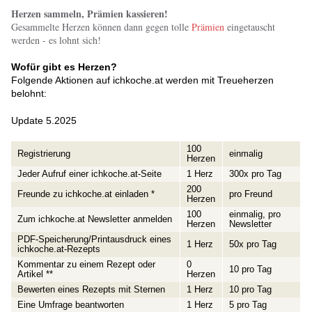
Herzen sammeln, Prämien kassieren!
Gesammelte Herzen können dann gegen tolle
Prämien
eingetauscht
werden - es lohnt sich!
Wofür gibt es Herzen?
Folgende Aktionen auf ichkoche.at
werden mit Treueherzen
belohnt:
Update 5.2025
100
Registrierung
einmalig
Herzen
Jeder Aufruf einer ichkoche.at-Seite
1 Herz
300x pro Tag
200
Freunde zu ichkoche.at einladen *
pro Freund
Herzen
100
einmalig, pro
Zum ichkoche.at Newsletter anmelden
Herzen
Newsletter
PDF-Speicherung/Printausdruck eines
1 Herz
50x pro Tag
ichkoche.at-Rezepts
Kommentar zu einem Rezept oder
0
10 pro Tag
Artikel **
Herzen
Bewerten eines Rezepts mit Sternen
1 Herz
10 pro Tag
Eine Umfrage beantworten
1 Herz
5 pro Tag