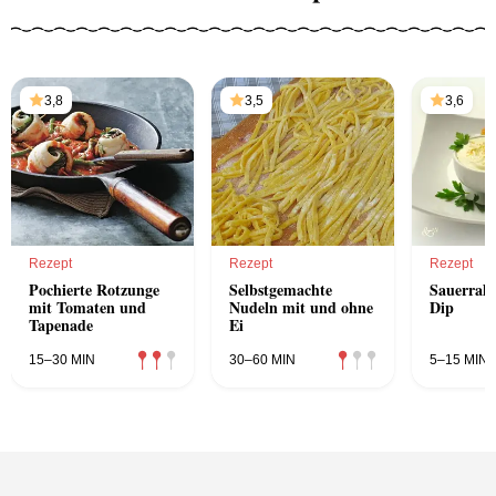
3,8
3,5
3,6
Rezept
Rezept
Rezept
Pochierte Rotzunge
Selbstgemachte
Sauerrah
mit Tomaten und
Nudeln mit und ohne
Dip
Tapenade
Ei
15–30 MIN
30–60 MIN
5–15 MIN