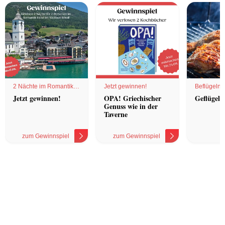
2 Nächte im Romantik
Jetzt gewinnen!
Beflügelnd
Hotel
Jetzt gewinnen!
OPA! Griechischer
Geflügel 
Genuss wie in der
Taverne
zum Gewinnspiel
zum Gewinnspiel
z