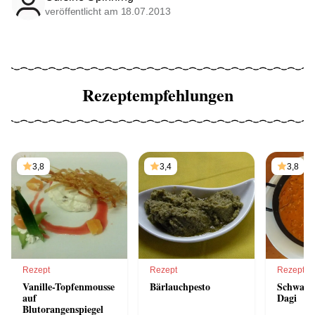
veröffentlicht am 18.07.2013
Rezeptempfehlungen
3,8
3,4
3,8
Rezept
Rezept
Rezept
Vanille-Topfenmousse
Bärlauchpesto
Schwamm
auf
Dagi
Blutorangenspiegel