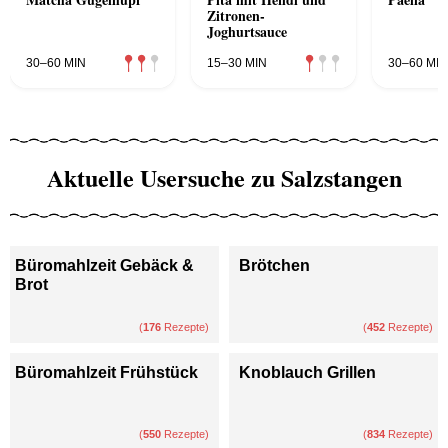
Zitronen-
Joghurtsauce
30–60 MIN
15–30 MIN
30–60 MIN
Aktuelle Usersuche zu Salzstangen
Büromahlzeit Gebäck &
Brötchen
Brot
(
176
Rezepte)
(
452
Rezepte)
Büromahlzeit Frühstück
Knoblauch Grillen
(
550
Rezepte)
(
834
Rezepte)