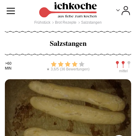
Toggle
Toggle
Frühstück
Brot Rezepte
Salzstangen
Salzstangen
Kochdauer
Bewerten
Schwierig
>60
MIN
★ 3,6/5 (36 Bewertungen)
mittel