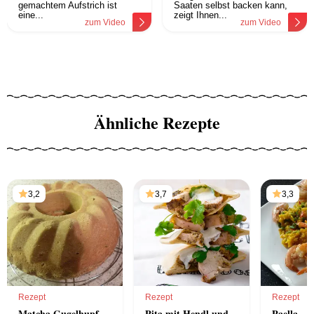
gemachtem Aufstrich ist
Saaten selbst backen kann,
eine...
zeigt Ihnen...
zum Video
zum Video
Ähnliche Rezepte
3,2
3,7
3,3
Rezept
Rezept
Rezept
Matcha Gugelhupf
Pita mit Hendl und
Paella