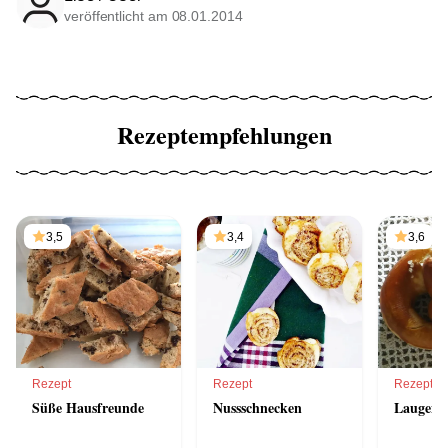
veröffentlicht am 08.01.2014
Rezeptempfehlungen
3,5
3,4
3,6
Rezept
Rezept
Rezept
Süße Hausfreunde
Nussschnecken
Laugenb