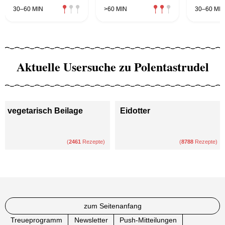
Ragout
30–60 MIN
>60 MIN
30–60 MIN
Aktuelle Usersuche zu Polentastrudel
vegetarisch Beilage
Eidotter
(
2461
Rezepte)
(
8788
Rezepte)
zum Seitenanfang
Treueprogramm
Newsletter
Push-Mitteilungen