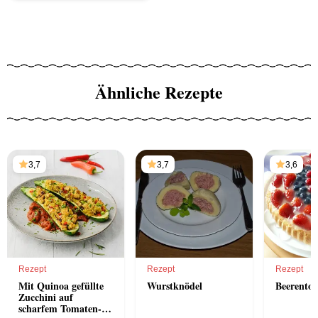
Ähnliche Rezepte
3,7
3,7
3,6
Rezept
Rezept
Rezept
Mit Quinoa gefüllte
Wurstknödel
Beerentor
Zucchini auf
scharfem Tomaten-