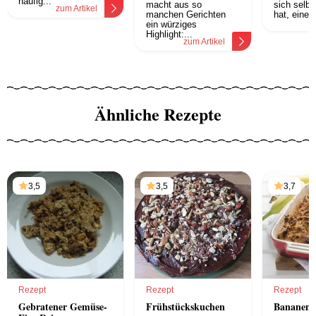
häufig...
macht aus so
sich selbs
zum Artikel
manchen Gerichten
hat, eine 
z
ein würziges
Highlight:...
zum Artikel
Ähnliche Rezepte
3,5
3,5
3,7
Rezept
Rezept
Rezept
Gebratener Gemüse-
Frühstückskuchen
Bananenc