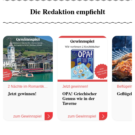
Die Redaktion empfiehlt
2 Nächte im Romantik
Jetzt gewinnen!
Beflügelnd
Hotel
Jetzt gewinnen!
OPA! Griechischer
Geflügel 
Genuss wie in der
Taverne
zum Gewinnspiel
zum Gewinnspiel
z