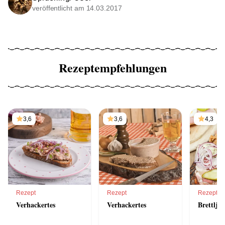
veröffentlicht am 14.03.2017
Rezeptempfehlungen
3,6
3,6
4,3
Rezept
Rezept
Rezept
Verhackertes
Verhackertes
Brettljau