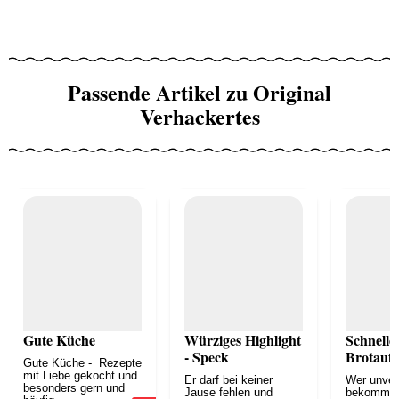
Passende Artikel zu Original
Verhackertes
Gute Küche
Würziges Highlight
Schnelle
- Speck
Brotaufs
Gute Küche - Rezepte
mit Liebe gekocht und
Er darf bei keiner
Wer unver
besonders gern und
Jause fehlen und
bekommt o