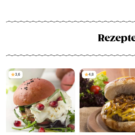
Rezept
3,6
4,8