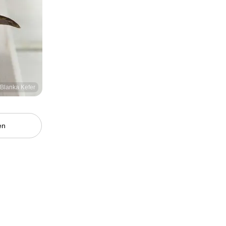
/Blanka Kefer
en