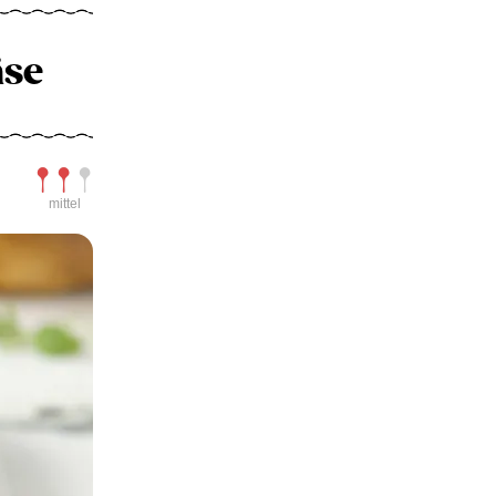
äse
Schwierigkeit
mittel