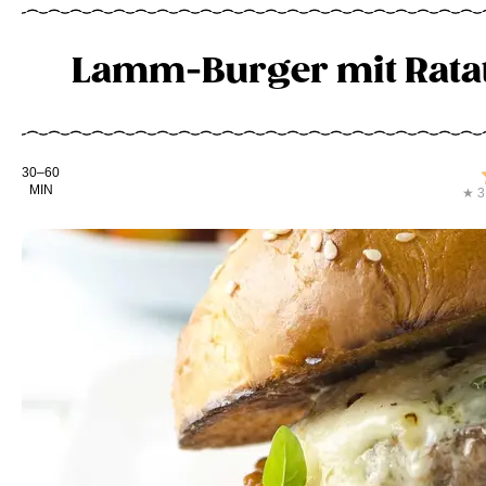
Lamm-Burger mit Ratat
Kochdauer
30–60
MIN
★ 3