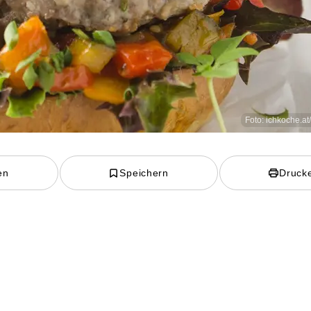
Foto: ichkoche.at
en
Speichern
Druck