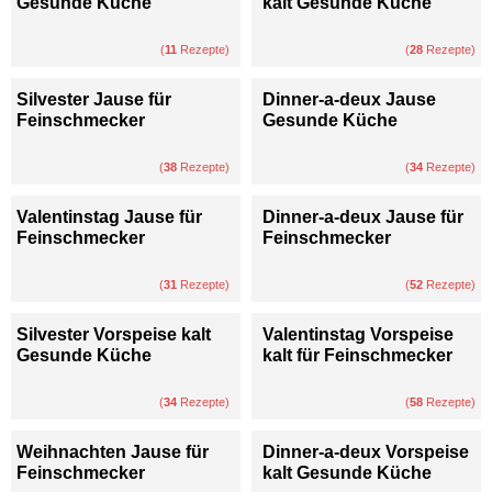
Gesunde Küche
kalt Gesunde Küche
(
11
Rezepte)
(
28
Rezepte)
Silvester Jause für
Dinner-a-deux Jause
Feinschmecker
Gesunde Küche
(
38
Rezepte)
(
34
Rezepte)
Valentinstag Jause für
Dinner-a-deux Jause für
Feinschmecker
Feinschmecker
(
31
Rezepte)
(
52
Rezepte)
Silvester Vorspeise kalt
Valentinstag Vorspeise
Gesunde Küche
kalt für Feinschmecker
(
34
Rezepte)
(
58
Rezepte)
Weihnachten Jause für
Dinner-a-deux Vorspeise
Feinschmecker
kalt Gesunde Küche