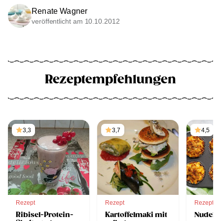
Renate Wagner
veröffentlicht am 10.10.2012
Rezeptempfehlungen
3,3
3,7
4,5
Rezept
Rezept
Rezept
Ribisel-Protein-
Kartoffelmaki mit
Nudelm