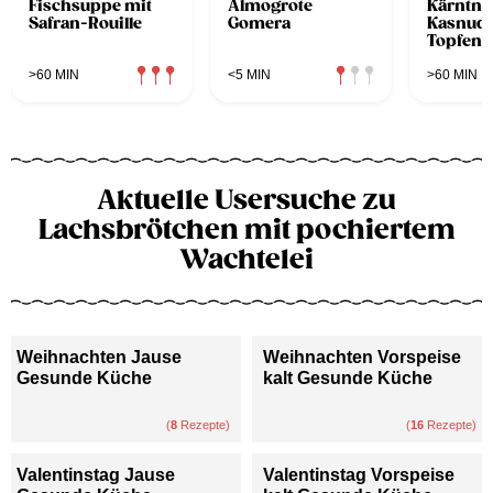
Fischsuppe mit
Almogrote
Kärntne
Safran-Rouille
Gomera
Kasnude
Topfen-
Semmels
Fülle
>60 MIN
<5 MIN
>60 MIN
(Grundr
Aktuelle Usersuche zu
Lachsbrötchen mit pochiertem
Wachtelei
Weihnachten Jause
Weihnachten Vorspeise
Gesunde Küche
kalt Gesunde Küche
(
8
Rezepte)
(
16
Rezepte)
Valentinstag Jause
Valentinstag Vorspeise