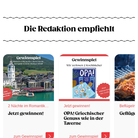
Die Redaktion empfiehlt
2 Nächte im Romantik
Jetzt gewinnen!
Beflügelnd
Hotel
Jetzt gewinnen!
OPA! Griechischer
Geflügel
Genuss wie in der
Taverne
zum Gewinnspiel
zum Gewinnspiel
z