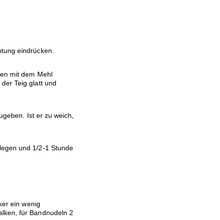
htung eindrücken.
ußen mit dem Mehl
der Teig glatt und
zugeben. Ist er zu weich,
legen und 1/2-1 Stunde
ker ein wenig
lken, für Bandnudeln 2