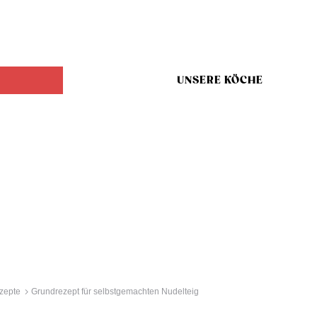
UNSERE KÖCHE
zepte
Grundrezept für selbstgemachten Nudelteig