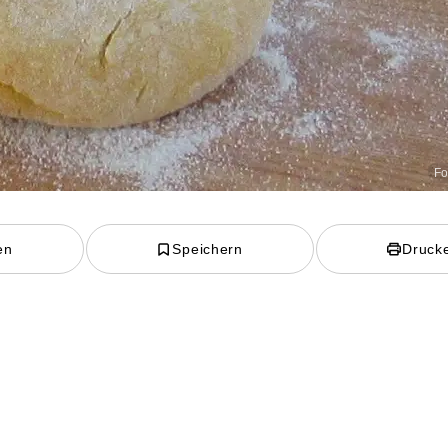
Fo
en
Speichern
Druck