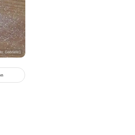
to: Gabriele1
en