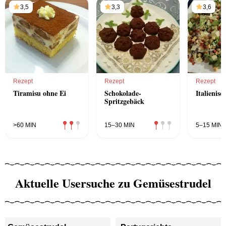
3,5
3,3
3,6
Rezept
Rezept
Rezept
Tiramisu ohne Ei
Schokolade-
Italienisc
Spritzgebäck
>60 MIN
15–30 MIN
5–15 MIN
Aktuelle Usersuche zu Gemüsestrudel