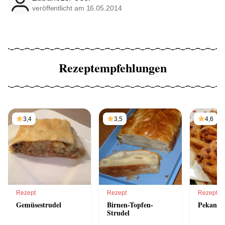
veröffentlicht am 16.05.2014
Rezeptempfehlungen
3,4
3,5
4,6
Rezept
Rezept
Rezept
Gemüsestrudel
Birnen-Topfen-
Pekannus
Strudel