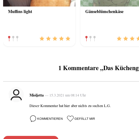
Muffins light
Gänseblümchenkäse
1 Kommentare „Das Küchenga
Mioljetta
— 15.3.2021 um 08:14 Uhr
Dieser Kommentar hat hier aber nichts zu suchen L.G.
KOMMENTIEREN
GEFÄLLT MIR