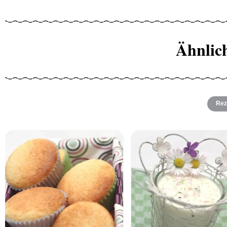
Ähnlic
Rez