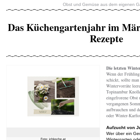
Obst und Gemüse aus dem eigenen G
Das Küchengartenjahr im Mär
Rezepte
Die letzten Winte
Wenn der Frühling 
schickt, sollte ma
Wintervorräte leere
Topinambur Knolle
eingefrorene Obst
vergangenen Somm
aufbrauchen und d
oder Winter-Karfio
Aufzucht von J
Wer über ein Ge
Wintergarten od
Foto: ichkoche.at