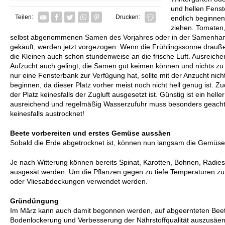
und hellen Fenst
Facebook
Twitter
Whatsapp senden
Pin it
Teilen:
Drucken:
endlich beginnen
ziehen. Tomaten,
selbst abgenommenen Samen des Vorjahres oder in der Samenhan
gekauft, werden jetzt vorgezogen. Wenn die Frühlingssonne draußen 
die Kleinen auch schon stundenweise an die frische Luft. Ausreichend
Aufzucht auch gelingt, die Samen gut keimen können und nichts zu 
nur eine Fensterbank zur Verfügung hat, sollte mit der Anzucht nich
beginnen, da dieser Platz vorher meist noch nicht hell genug ist. Z
der Platz keinesfalls der Zugluft ausgesetzt ist. Günstig ist ein hell
ausreichend und regelmäßig Wasserzufuhr muss besonders geachte
keinesfalls austrocknet!
Beete vorbereiten und erstes Gemüse aussäen
Sobald die Erde abgetrocknet ist, können nun langsam die Gemüse
Je nach Witterung können bereits Spinat, Karotten, Bohnen, Radiesc
ausgesät werden. Um die Pflanzen gegen zu tiefe Temperaturen zu
oder Vliesabdeckungen verwendet werden.
Gründüngung
Im März kann auch damit begonnen werden, auf abgeernteten Bee
Bodenlockerung und Verbesserung der Nährstoffqualität auszusäen.