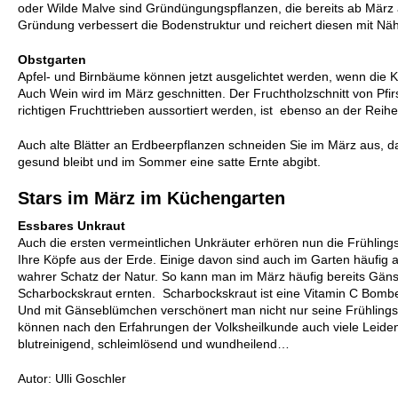
oder Wilde Malve sind Gründüngungspflanzen, die bereits ab März
Gründung verbessert die Bodenstruktur und reichert diesen mit Nähr
Obstgarten
Apfel- und Birnbäume können jetzt ausgelichtet werden, wenn die 
Auch Wein wird im März geschnitten. Der Fruchtholzschnitt von Pfi
richtigen Fruchttrieben aussortiert werden, ist ebenso an der Reihe
Auch alte Blätter an Erdbeerpflanzen schneiden Sie im März aus, da
gesund bleibt und im Sommer eine satte Ernte abgibt.
Stars im März im Küchengarten
Essbares Unkraut
Auch die ersten vermeintlichen Unkräuter erhören nun die Frühling
Ihre Köpfe aus der Erde. Einige davon sind auch im Garten häufig a
wahrer Schatz der Natur. So kann man im März häufig bereits Gä
Scharbockskraut ernten. Scharbockskraut ist eine Vitamin C Bombe
Und mit Gänseblümchen verschönert man nicht nur seine Frühling
können nach den Erfahrungen der Volksheilkunde auch viele Leiden 
blutreinigend, schleimlösend und wundheilend…
Autor: Ulli Goschler