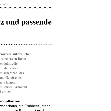
arten
z und passende
rvorräte aufbrauchen
seine ersten Boten
n endgültigdie
n, die letzten
n ausgraben, das
 und Gemüse des
ers langsam
en letzten Grünkohl
l ernten.
ungpflanzen
wächshaus, ein Frühbeet , einen
er sehr helle Räume mit großen