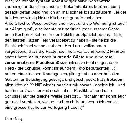
Idee, ich könnte
typisch vorarlbergerische Kässpätzle
zaubern, für die ich in unserem Bekanntenkreis berühmt bin :)
gesagt, getan! Also fing ich an mal schnell los zu zaubern... leider
hab ich ne winzig kleine Küche mit gerade mal einer
Arbeitsfläche, Waschbecken und Herd, und die Wohnung ist auch
nur 41qm groß, also konnte mir natürlich jeder unserer Gäste
beim Kochen zusehen. In der Hektik des Spätzlehobelns - froh,
den letzten Patzen Teig verarbeitet zu haben - stellte ich die
Plastikschüssel schnell auf dem Herd ab - vollkommen
vergessend, dass die Platte noch heiß war...und keine 2 Minuten
später hatte ich nur noch
hustende Gäste und eine total
zerschmolzene Plastikschüssel
inklusive total eingesauten
Herd - die Schüssel könnt ihr auf dem Foto begutachten... ;)
neben einer kleinen Rauchgasvergiftung hat es aber bei allen
Gästen für Belustigung gesorgt, und geschmeckt hat's trotzdem
allen köstlich ^^ NIE wieder passiert mir sowas - dachte ich...und
hab in der Zwischenzeit nochmal ein Plastikbrett und eine
Schüssel auf die gleiche Weise zerstört ... *schäm* ihr könnt euch
gar nicht vorstellen, wie sehr ich mich freue, wenn ich endlich
eine grosse Küche zur Verfügung habe! ;)"
Eure Nicy