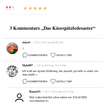
3 Kommentare „Das Käsespätzledesaster“
rickerl
— 19.11.2013 um 08:00 Uhr
;)
KOMMENTIEREN
GEFÄLLT MIR
Maki007
— 18.11.2013 um 18:14 Uhr
Ich weiß aus eigener Erfahrung, das passiert gar nicht so selten wie
man glaubt ;)
KOMMENTIEREN
GEFÄLLT MIR
Renate51
— 20.11.2014 um 16:12 Uhr
Weil wahrscheinlich schon jedem was FALSCHES
verschmolzen ist