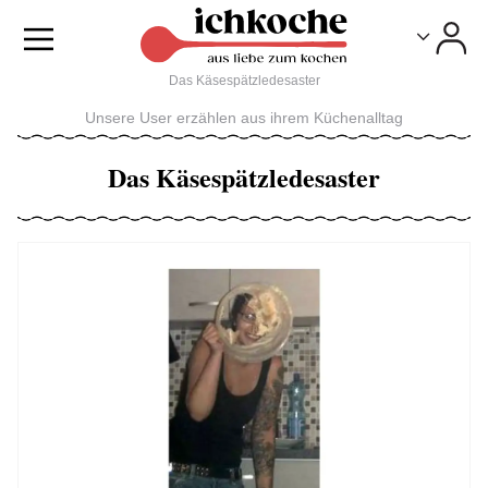
Toggle
Toggle
Das Käsespätzledesaster
Unsere User erzählen aus ihrem Küchenalltag
Das Käsespätzledesaster