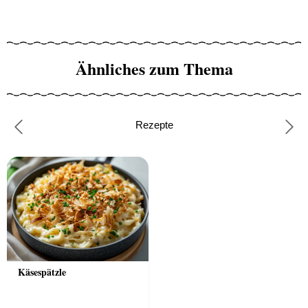
Ähnliches zum Thema
Rezepte
Previous
Nex
Käsespätzle