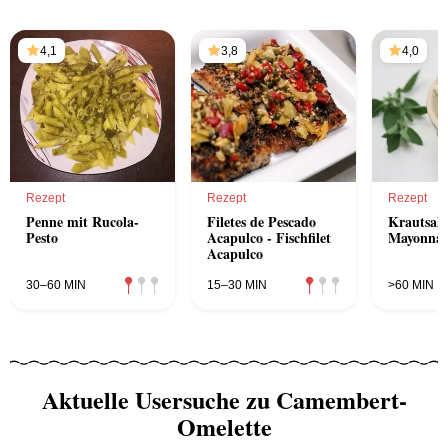
4,1
3,8
4,0
Rezept
Rezept
Rezept
Penne mit Rucola-
Filetes de Pescado
Krautsala
Pesto
Acapulco - Fischfilet
Mayonnai
Acapulco
30–60 MIN
15–30 MIN
>60 MIN
Aktuelle Usersuche zu Camembert-
Omelette