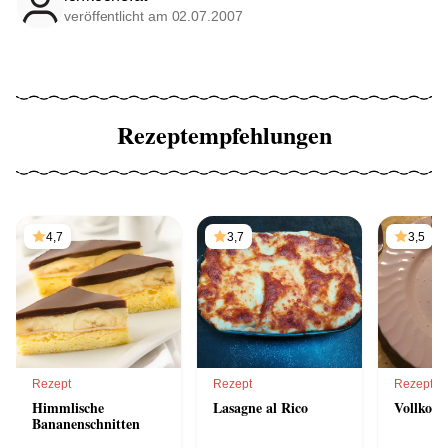
veröffentlicht am 02.07.2007
Rezeptempfehlungen
4,7
3,7
3,5
Rezept
Rezept
Rezept
Himmlische
Lasagne al Rico
Vollkorn
Bananenschnitten