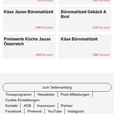
(
70
Rezepte)
(
143
Rezepte)
Käse Jause Büromahlzeit
Büromahlzeit Gebäck &
Brot
(
166
Rezepte)
(
176
Rezepte)
Preiswerte Küche Jause
Käse Büromahlzeit
Österreich
(
228
Rezepte)
(
186
Rezepte)
zum Seitenanfang
Treueprogramm
Newsletter
Push-Mitteilungen
Cookie-Einstellungen
Kontakt
AGB
Impressum
Partner
Facebook
Pinterest
YouTube
Instagram