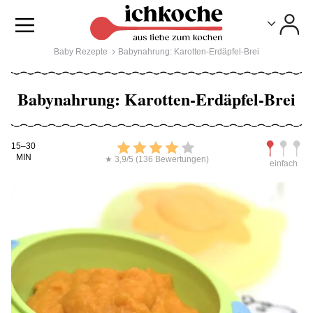
Toggle
Toggle
Baby Rezepte
Babynahrung: Karotten-Erdäpfel-Brei
Babynahrung: Karotten-Erdäpfel-Brei
Kochdauer
Bewerten
Schwierig
15–30
MIN
★ 3,9/5 (136 Bewertungen)
einfach