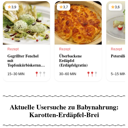
3,9
3,7
3,6
Rezept
Rezept
Rezept
Gegrillter Fenchel
Überbackene
Petersilie
mit
Erdäpfel
Topfenkürbiskernnockerln
(Erdäpfelgratin)
und Vinaigrette
15–30 MIN
30–60 MIN
5–15 MIN
Aktuelle Usersuche zu Babynahrung:
Karotten-Erdäpfel-Brei