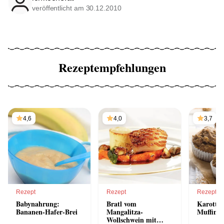
veröffentlicht am 30.12.2010
Rezeptempfehlungen
4,6
4,0
3,7
Rezept
Rezept
Rezept
Babynahrung:
Bratl vom
Karotte
Bananen-Hafer-Brei
Mangalitza-
Muffins
Wollschwein mit