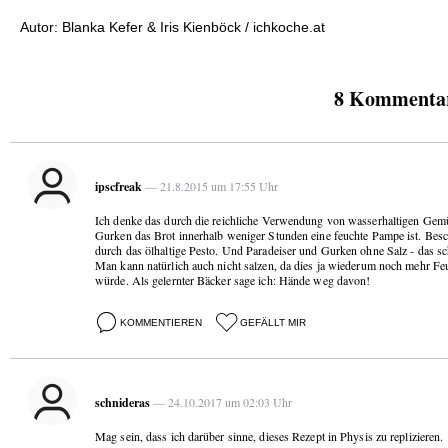
Autor: Blanka Kefer & Iris Kienböck / ichkoche.at
8 Kommentare
ipscfreak
— 21.8.2015 um 17:55 Uhr
Ich denke das durch die reichliche Verwendung von wasserhaltigen Gem
Gurken das Brot innerhalb weniger Stunden eine feuchte Pampe ist. Besc
durch das ölhaltige Pesto. Und Paradeiser und Gurken ohne Salz - das sc
Man kann natürlich auch nicht salzen, da dies ja wiederum noch mehr Feu
würde. Als gelernter Bäcker sage ich: Hände weg davon!
KOMMENTIEREN
GEFÄLLT MIR
schnideras
— 24.10.2017 um 02:03 Uhr
Mag sein, dass ich darüber sinne, dieses Rezept in Physis zu replizieren.