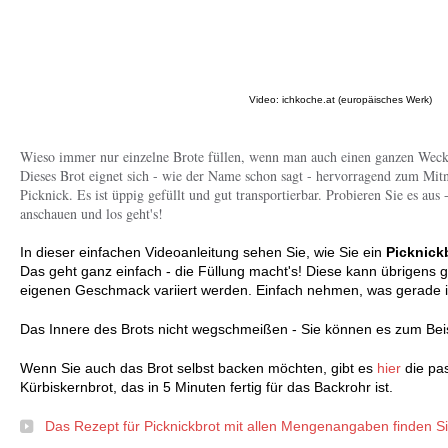
Video: ichkoche.at (europäisches Werk)
Wieso immer nur einzelne Brote füllen, wenn man auch einen ganzen Wec
Dieses Brot eignet sich - wie der Name schon sagt - hervorragend zum Mit
Picknick. Es ist üppig gefüllt und gut transportierbar. Probieren Sie es aus
anschauen und los geht's!
In dieser einfachen Videoanleitung sehen Sie, wie Sie ein
Picknick
Das geht ganz einfach - die Füllung macht's! Diese kann übrigens
eigenen Geschmack variiert werden. Einfach nehmen, was gerade i
Das Innere des Brots nicht wegschmeißen - Sie können es zum Bei
Wenn Sie auch das Brot selbst backen möchten, gibt es
hier
die pa
Kürbiskernbrot, das in 5 Minuten fertig für das Backrohr ist.
Das Rezept für Picknickbrot mit allen Mengenangaben finden Sie