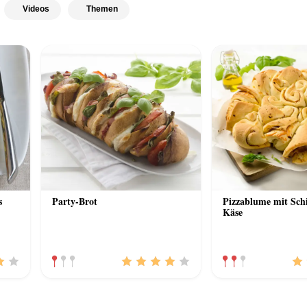
Videos
Themen
s
Party-Brot
Pizzablume mit Sch
Käse