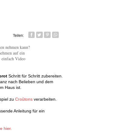
Teilen:
Facebook
Twitter
Pin it
Whatsapp senden
ken nehmen kann?
nehmen auf ein
 - einfach Video
brot
Schritt für Schritt zubereiten.
 ganz nach Belieben und dem
m Haus ist.
spiel zu
Croûtons
verarbeiten.
ssende Anleitung für ein
 hier.