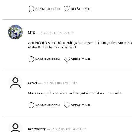
KOMMENTIEREN
GEFÄLLT MIR
MIG
— 5.8.2021 um 23:09 Uhr
zum Picknick würde ich allerdings nur ungern mit dem großen Brotmesser
ist das Brot sicher besser geeignet
KOMMENTIEREN
GEFÄLLT MIR
asrael
— 18.3.2021 um 17:10 Uhr
Muss es ausprobieren ob es auch so gut schmeckt wie es aussieht
KOMMENTIEREN
GEFÄLLT MIR
henryhenry
— 25.7.2019 um 14:28 Uhr