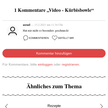
1 Kommentare „Video - Kürbisbowle“
asrael
— 13.2.2021 um 11:34 Uhr
Hat mir nicht so besonders geschmeckt
KOMMENTIEREN
GEFÄLLT MIR
Kommentar hinzufügen
Für Kommentare, bitte
einloggen
oder
registrieren
.
Ähnliches zum Thema
Rezepte