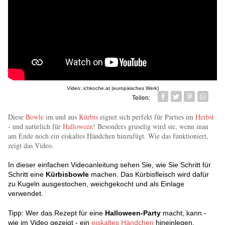
Video: ichkoche.at (europäisches Werk)
Teilen:
Facebook
Twitter
Pin it
Whatsa
Diese
Bowle
im und aus
Kürbis
eignet sich perfekt für Parties im
Herbst
- und natürlich für
Halloween
! Besonders gruselig wird sie, wenn man
am Ende noch ein eiskaltes Händchen hinzufügt. Wie das funktioniert,
zeigt das Video.
In dieser einfachen Videoanleitung sehen Sie, wie Sie Schritt für
Schritt eine
Kürbisbowle
machen. Das Kürbisfleisch wird dafür
zu Kugeln ausgestochen, weichgekocht und als Einlage
verwendet.
Tipp: Wer das Rezept für eine
Halloween-Party
macht, kann -
wie im Video gezeigt - ein
eiskaltes Händchen
hineinlegen.