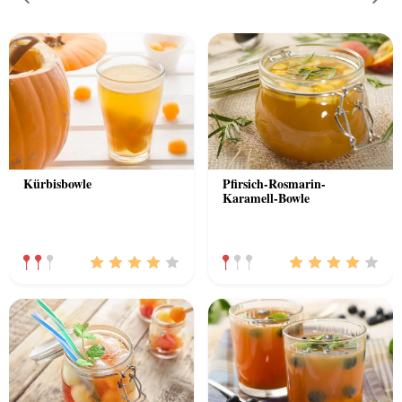
Previous
Nex
Kürbisbowle
Pfirsich-Rosmarin-
Karamell-Bowle