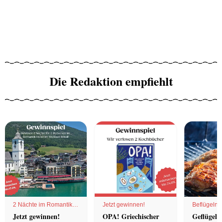
Die Redaktion empfiehlt
2 Nächte im Romantik
Jetzt gewinnen!
Beflügelnd
Hotel
Jetzt gewinnen!
OPA! Griechischer
Geflügel 