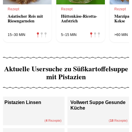
Rezept
Rezept
Rezept
Asiatischer Reis mit
Hüttenkäse-Ricotta-
Marzipan
Riesengarnelen
Aufstrich
Kekse
15–30 MIN
5–15 MIN
>60 MIN
Aktuelle Usersuche zu Süßkartoffelsuppe
mit Pistazien
Pistazien Linsen
Vollwert Suppe Gesunde
Küche
(
4
Rezepte)
(
18
Rezepte)