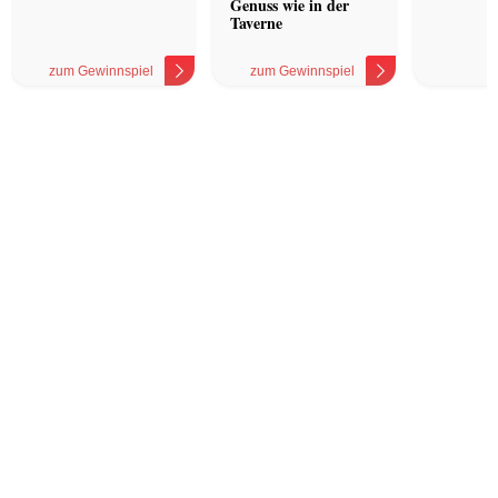
Genuss wie in der
Taverne
zum Gewinnspiel
zum Gewinnspiel
z