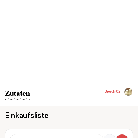
Zutaten
Specht62