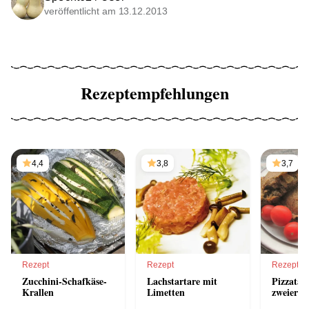
veröffentlicht am 13.12.2013
Rezeptempfehlungen
4,4
3,8
3,7
Rezept
Rezept
Rezept
Zucchini-Schafkäse-
Lachstartare mit
Pizzatas
Krallen
Limetten
zweierlei