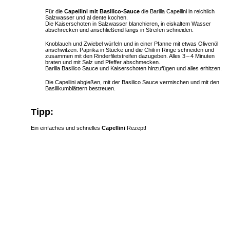
Für die
Capellini mit Basilico-Sauce
die Barilla Capellini in reichlich
Salzwasser und al dente kochen.
Die Kaiserschoten in Salzwasser blanchieren, in eiskaltem Wasser
abschrecken und anschließend längs in Streifen schneiden.
Knoblauch und Zwiebel würfeln und in einer Pfanne mit etwas Olivenöl
anschwitzen. Paprika in Stücke und die Chili in Ringe schneiden und
zusammen mit den Rinderfiletstreifen dazugeben. Alles 3 – 4 Minuten
braten und mit Salz und Pfeffer abschmecken.
Barilla Basilico Sauce und Kaiserschoten hinzufügen und alles erhitzen.
Die Capellini abgießen, mit der Basilico Sauce vermischen und mit den
Basilikumblättern bestreuen.
Tipp:
Ein einfaches und schnelles
Capellini
Rezept!