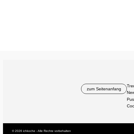
Tre
zum Seitenanfang
New
Pus
Coo
© 2026 ichkoche - Alle Rechte vorbehalten