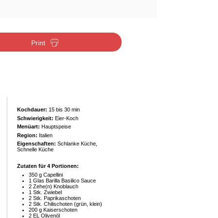
Print
Kochdauer:
15 bis 30 min
Schwierigkeit:
Eier-Koch
Menüart:
Hauptspeise
Region:
Italien
Eigenschaften:
Schlanke Küche,
Schnelle Küche
Zutaten für 4 Portionen:
350 g Capellini
1 Glas Barilla Basilico Sauce
2 Zehe(n) Knoblauch
1 Stk. Zwiebel
2 Stk. Paprikaschoten
2 Stk. Chilischoten (grün, klein)
200 g Kaiserschoten
2 EL Olivenöl