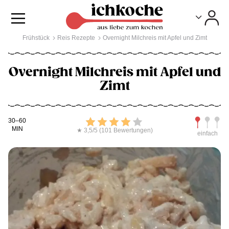
Toggle
Toggle
Frühstück
Reis Rezepte
Overnight Milchreis mit Apfel und Zimt
Overnight Milchreis mit Apfel und
Zimt
Kochdauer
Bewerten
Schwierig
30–60
MIN
★ 3,5/5 (101 Bewertungen)
einfach