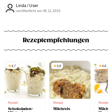
Linda / User
veröffentlicht am 06.11.2015
Rezeptempfehlungen
4,7
3,8
4,6
Rezept
Rezept
Rezept
Schokoladen-
Milchreis
Milchre