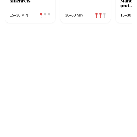
Milchreis
Mandar
und
Schok
15–30 MIN
30–60 MIN
15–30 MI