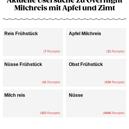
Aktuelle Usersuche zu Overnight
Milchreis mit Apfel und Zimt
Reis Frühstück
Apfel Milchreis
(
7
Rezepte)
(
31
Rezepte)
Nüsse Frühstück
Obst Frühstück
(
41
Rezepte)
(
536
Rezepte)
Milch reis
Nüsse
(
423
Rezepte)
(
4446
Rezepte)