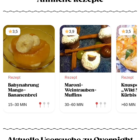
3,5
3,9
3,5
Rezept
Rezept
Rezept
Babynahrung
Maroni-
Knusper
Mango-
Weintrauben-
„Wild Ne
Bananenbrei
Muffins
Kürbis
15–30 MIN
30–60 MIN
>60 MIN