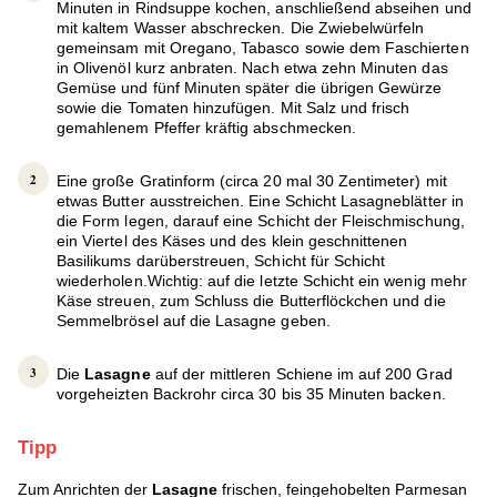
Minuten in Rindsuppe kochen, anschließend abseihen und
mit kaltem Wasser abschrecken. Die Zwiebelwürfeln
gemeinsam mit Oregano, Tabasco sowie dem Faschierten
in Olivenöl kurz anbraten. Nach etwa zehn Minuten das
Gemüse und fünf Minuten später die übrigen Gewürze
sowie die Tomaten hinzufügen. Mit Salz und frisch
gemahlenem Pfeffer kräftig abschmecken.
Eine große Gratinform (circa 20 mal 30 Zentimeter) mit
etwas Butter ausstreichen. Eine Schicht Lasagneblätter in
die Form legen, darauf eine Schicht der Fleischmischung,
ein Viertel des Käses und des klein geschnittenen
Basilikums darüberstreuen, Schicht für Schicht
wiederholen.Wichtig: auf die letzte Schicht ein wenig mehr
Käse streuen, zum Schluss die Butterflöckchen und die
Semmelbrösel auf die Lasagne geben.
Die
Lasagne
auf der mittleren Schiene im auf 200 Grad
vorgeheizten Backrohr circa 30 bis 35 Minuten backen.
Tipp
Zum Anrichten der
Lasagne
frischen, feingehobelten Parmesan