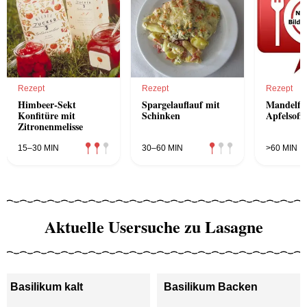
Rezept
Rezept
Rezept
Himbeer-Sekt
Spargelauflauf mit
Mandelfl
Konfitüre mit
Schinken
Apfelsoße
Zitronenmelisse
15–30 MIN
30–60 MIN
>60 MIN
Aktuelle Usersuche zu Lasagne
Basilikum kalt
Basilikum Backen