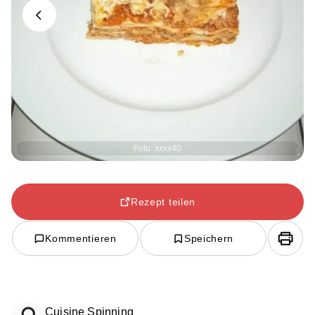
Previous
Foto: xxxx40
Rezept teilen
Kommentieren
Speichern
Cuisine Spinning