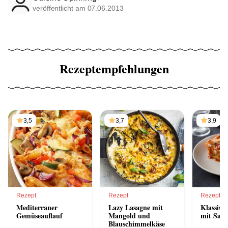
veröffentlicht am 07.06.2013
Rezeptempfehlungen
3,5
3,7
3,9
Rezept
Rezept
Rezept
Mediterraner
Lazy Lasagne mit
Klassisc
Gemüseauflauf
Mangold und
mit Sauc
Blauschimmelkäse