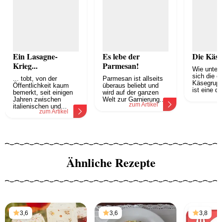
Ein Lasagne-
Es lebe der
Die Käse
Krieg...
Parmesan!
Wie unter
sich die e
... tobt, von der
Parmesan ist allseits
Käsegrup
Öffentlichkeit kaum
überaus beliebt und
ist eine de
bemerkt, seit einigen
wird auf der ganzen
z
Jahren zwischen
Welt zur Garnierung...
zum Artikel
italienischen und...
zum Artikel
Ähnliche Rezepte
3,6
3,6
3,8