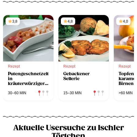
3,8
4,8
4,0
Rezept
Rezept
Rezept
Putengeschnetzeltes
Gebackener
Topfento
in
Sellerie
karamell
kräuterwürziger
Birnen
Tomatensauce
30–60 MIN
15–30 MIN
>60 MIN
Aktuelle Usersuche zu Ischler
Törtchen