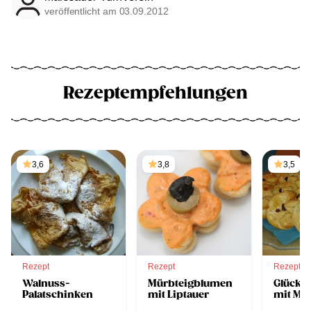
veröffentlicht am 03.09.2012
Rezeptempfehlungen
3,6
3,8
3,5
Rezept
Rezept
Rezept
Walnuss-
Mürbteigblumen
Glücks
Palatschinken
mit Liptauer
mit Ma