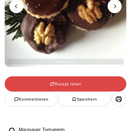
Previous
Next
Foto: anita
Rezept teilen
Kommentieren
Speichern
Maissauer Turnverein