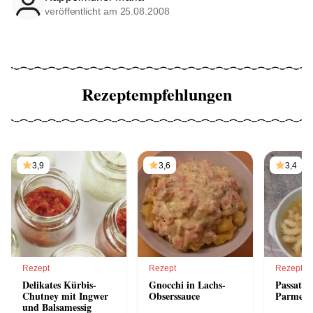
veröffentlicht am 25.08.2008
Rezeptempfehlungen
3,9
3,6
3,4
Rezept
Rezept
Rezept
Delikates Kürbis-
Gnocchi in Lachs-
Passatell
Chutney mit Ingwer
Obserssauce
Parmesa
und Balsamessig