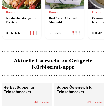
Rezept
Rezept
Rezept
Rhabarberstangen in
Beef Tatar à la Toni
Cremeeis
Bierteig
Mörwald
Grundrez
30–60 MIN
5–15 MIN
>60 MIN
Aktuelle Usersuche zu Getigerte
Kürbissamtsuppe
Herbst Suppe für
Suppe Österreich für
Feinschmecker
Feinschmecker
(
57
Rezepte)
(
70
Rezepte)