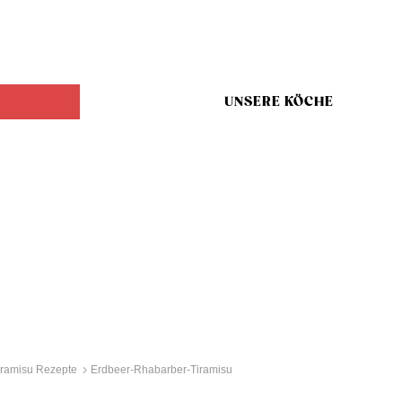
UNSERE KÖCHE
iramisu Rezepte
Erdbeer-Rhabarber-Tiramisu