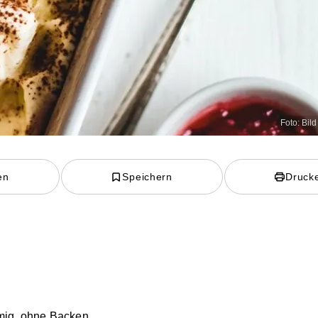
Foto: Bild 
en
Speichern
Druck
mig, ohne Backen.